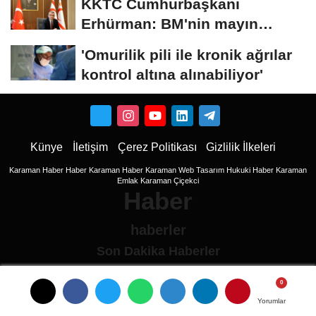
KKTC Cumhurbaşkanı
Erhürman: BM'nin mayın
temizleme önerisini...
'Omurilik pili ile kronik ağrılar
kontrol altına alınabiliyor'
Künye
İletişim
Çerez Politikası
Gizlilik İlkeleri
Karaman Haber
Haber
Karaman Haber
Karaman Web Tasarım
Hukuki Haber
Karaman
Emlak
Karaman Çiçekci
Haber
haberler
Son Dakika Haberler
Son Dakika
son dakika Haberleri
Yorumlar
Yorumlar
Ulusal haberler