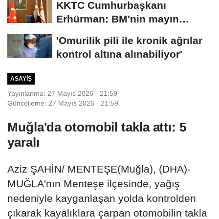
KKTC Cumhurbaşkanı
Erhürman: BM'nin mayın
temizleme önerisini...
'Omurilik pili ile kronik ağrılar
kontrol altına alınabiliyor'
ASAYIŞ
Yayınlanma: 27 Mayıs 2026 - 21:59
Güncelleme: 27 Mayıs 2026 - 21:59
Muğla'da otomobil takla attı: 5
yaralı
Aziz ŞAHİN/ MENTEŞE(Muğla), (DHA)-
MUĞLA'nın Menteşe ilçesinde, yağış
nedeniyle kayganlaşan yolda kontrolden
çıkarak kayalıklara çarpan otomobilin takla