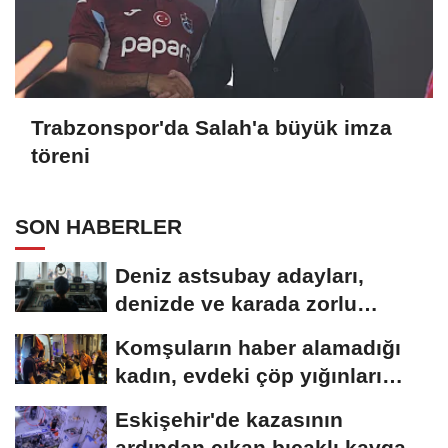
Trabzonspor'da Salah'a büyük imza
töreni
SON HABERLER
Deniz astsubay adayları,
denizde ve karada zorlu
eğitimlerle göreve...
Komşuların haber alamadığı
kadın, evdeki çöp yığınları
arasında...
Eskişehir'de kazasının
ardından çıkan bıçaklı kavga