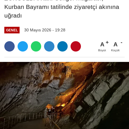
Kurban Bayramı tatilinde ziyaretçi akınına
uğradı
30 Mayıs 2026 - 19:28
GENEL
A
A
Büyüt
Küçült