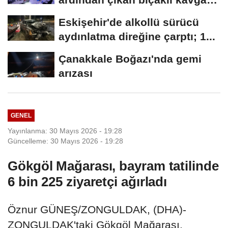
kameraya...
Eskişehir'de alkollü sürücü
aydınlatma direğine çarptı; 1...
Çanakkale Boğazı'nda gemi
arızası
GENEL
Yayınlanma: 30 Mayıs 2026 - 19:28
Güncelleme: 30 Mayıs 2026 - 19:28
Gökgöl Mağarası, bayram tatilinde
6 bin 225 ziyaretçi ağırladı
Öznur GÜNEŞ/ZONGULDAK, (DHA)-
ZONGULDAK'taki Gökgöl Mağarası,