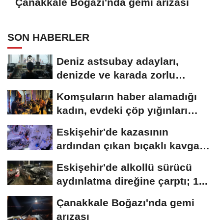
Çanakkale Boğazı'nda gemi arızası
SON HABERLER
Deniz astsubay adayları,
denizde ve karada zorlu
eğitimlerle göreve...
Komşuların haber alamadığı
kadın, evdeki çöp yığınları
arasında...
Eskişehir'de kazasının
ardından çıkan bıçaklı kavga
kameraya...
Eskişehir'de alkollü sürücü
aydınlatma direğine çarptı; 1...
Çanakkale Boğazı'nda gemi
arızası