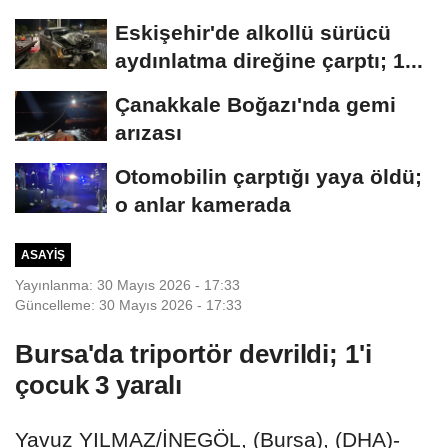
kameraya...
Eskişehir'de alkollü sürücü
aydınlatma direğine çarptı; 1...
Çanakkale Boğazı'nda gemi
arızası
Otomobilin çarptığı yaya öldü;
o anlar kamerada
ASAYIŞ
Yayınlanma: 30 Mayıs 2026 - 17:33
Güncelleme: 30 Mayıs 2026 - 17:33
Bursa'da triportör devrildi; 1'i
çocuk 3 yaralı
Yavuz YILMAZ/İNEGÖL, (Bursa), (DHA)-