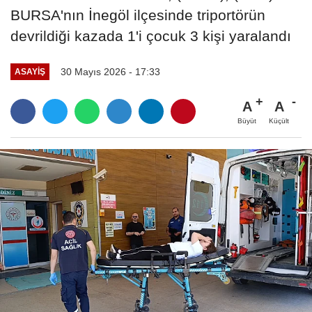
BURSA'nın İnegöl ilçesinde triportörün
devrildiği kazada 1'i çocuk 3 kişi yaralandı
30 Mayıs 2026 - 17:33
ASAYIŞ
A
A
Büyüt
Küçült