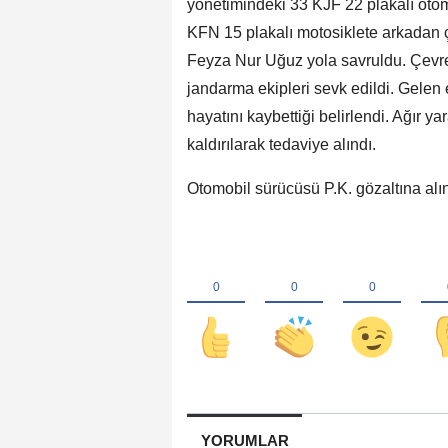
yönetimindeki 33 KJF 22 plakalı otom
KFN 15 plakalı motosiklete arkadan ç
Feyza Nur Uğuz yola savruldu. Çevred
jandarma ekipleri sevk edildi. Gelen 
hayatını kaybettiği belirlendi. Ağır 
kaldırılarak tedaviye alındı.
Otomobil sürücüsü P.K. gözaltına alın
YORUMLAR