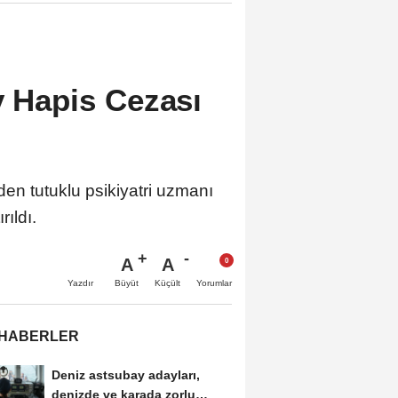
y Hapis Cezası
den tutuklu psikiyatri uzmanı
ıldı.
A
A
Büyüt
Küçült
Yazdır
Yorumlar
 HABERLER
Deniz astsubay adayları,
denizde ve karada zorlu