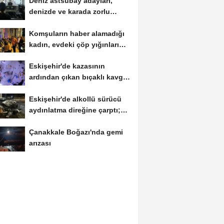
Deniz astsubay adayları,
denizde ve karada zorlu
eğitimlerle göreve...
Komşuların haber alamadığı
kadın, evdeki çöp yığınları
arasında...
Eskişehir'de kazasının
ardından çıkan bıçaklı kavga
kameraya...
Eskişehir'de alkollü sürücü
aydınlatma direğine çarptı;
1...
Çanakkale Boğazı'nda gemi
arızası