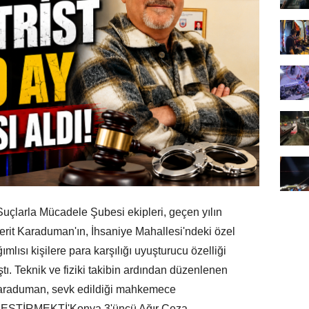
çlarla Mücadele Şubesi ekipleri, geçen yılın
Ferit Karaduman'ın, İhsaniye Mahallesi'ndeki özel
lısı kişilere para karşılığı uyuşturucu özelliği
aştı. Teknik ve fiziki takibin ardından düzenlenen
 Karaduman, sevk edildiği mahkemece
LEŞTİRMEKTİ'Konya 3'üncü Ağır Ceza