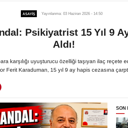
Yayınlanma: 03 Haziran 2026 - 14:50
ASAYIŞ
dal: Psikiyatrist 15 Yıl 9 A
Aldı!
a karşılığı uyuşturucu özelliği taşıyan ilaç reçete e
or Ferit Karaduman, 15 yıl 9 ay hapis cezasına çarptır
SON