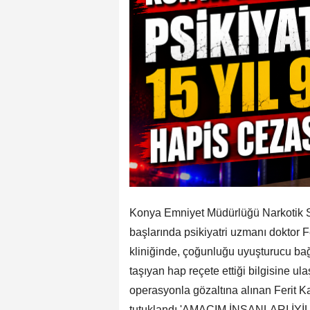
Konya Emniyet Müdürlüğü Narkotik Su
başlarında psikiyatri uzmanı doktor 
kliniğinde, çoğunluğu uyuşturucu bağım
taşıyan hap reçete ettiği bilgisine ul
operasyonla gözaltına alınan Ferit
tutuklandı.'AMACIM İNSANLARI İYİ