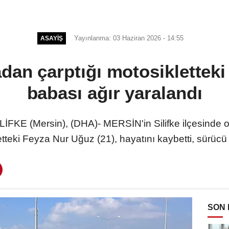
Yayınlanma: 03 Haziran 2026 - 14:55
ASAYIŞ
dan çarptığı motosikletteki
babası ağır yaralandı
KE (Mersin), (DHA)- MERSİN'in Silifke ilçesinde ot
tteki Feyza Nur Uğuz (21), hayatını kaybetti, sürüc
SON