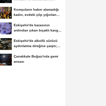
eğitimlerle göreve...
Komşuların haber alamadığı
kadın, evdeki çöp yığınları
arasında...
Eskişehir'de kazasının
ardından çıkan bıçaklı kavga
kameraya...
Eskişehir'de alkollü sürücü
aydınlatma direğine çarptı;
1...
Çanakkale Boğazı'nda gemi
arızası