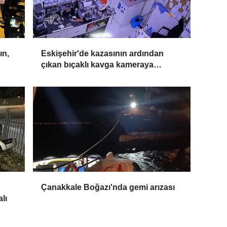
ın,
Eskişehir'de kazasının ardından
çıkan bıçaklı kavga kameraya
yansıdı: 2 yaralı
Çanakkale Boğazı'nda gemi arızası
lı