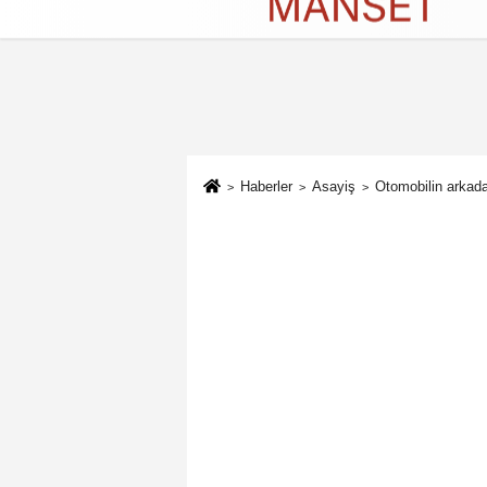
Künye
İletişim
Çerez Politikası
G
Haberler
Asayiş
Otomobilin arkada