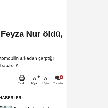
 Feyza Nur öldü,
omobilin arkadan çarptığı
ü babası K
A
A
Büyüt
Küçült
Yazdır
Yorumlar
 HABERLER