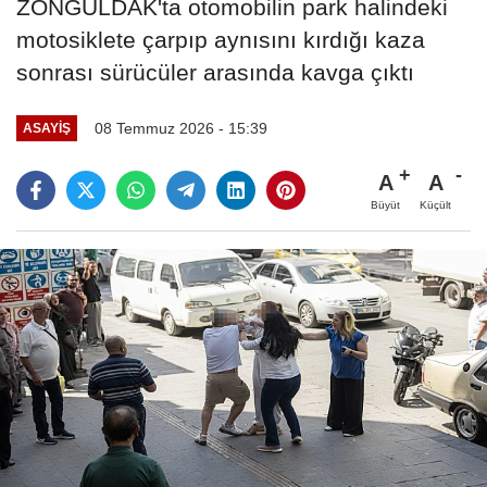
ZONGULDAK'ta otomobilin park halindeki
motosiklete çarpıp aynısını kırdığı kaza
sonrası sürücüler arasında kavga çıktı
08 Temmuz 2026 - 15:39
ASAYIŞ
A
A
Büyüt
Küçült