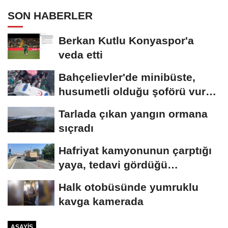
SON HABERLER
Berkan Kutlu Konyaspor'a
veda etti
Bahçelievler'de minibüste,
husumetli olduğu şoförü vurup
kaçtı
Tarlada çıkan yangın ormana
sıçradı
Hafriyat kamyonunun çarptığı
yaya, tedavi gördüğü
hastanede öldü
Halk otobüsünde yumruklu
kavga kamerada
ASAYIŞ