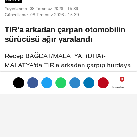
Yayınlanma: 08 Temmuz 2026 - 15:39
Güncelleme: 08 Temmuz 2026 - 15:39
TIR'a arkadan çarpan otomobilin
sürücüsü ağır yaralandı
Recep BAĞDAT/MALATYA, (DHA)-
MALATYA'da TIR'a arkadan çarpıp hurdaya
dönen otomobilin sürücüsü Selim P
Yorumlar
Yorumlar
08 Temmuz 2026 - 15:39
ASAYIŞ
A
A
Büyüt
Küçült