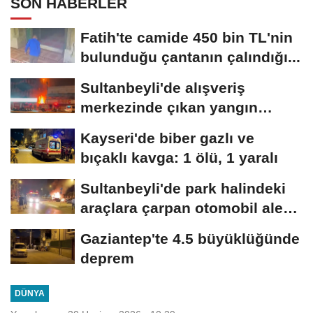
SON HABERLER
Fatih'te camide 450 bin TL'nin
bulunduğu çantanın çalındığı...
Sultanbeyli'de alışveriş
merkezinde çıkan yangın
söndürüldü
Kayseri'de biber gazlı ve
bıçaklı kavga: 1 ölü, 1 yaralı
Sultanbeyli'de park halindeki
araçlara çarpan otomobil alev
aldı;...
Gaziantep'te 4.5 büyüklüğünde
deprem
DÜNYA