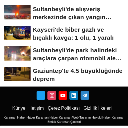
Sultanbeyli'de alışveriş
merkezinde çıkan yangın
söndürüldü
Kayseri'de biber gazlı ve
bıçaklı kavga: 1 ölü, 1 yaralı
Sultanbeyli'de park halindeki
araçlara çarpan otomobil alev
aldı;...
Gaziantep'te 4.5 büyüklüğünde
deprem
Künye
İletişim
Çerez Politikası
Gizlilik İlkeleri
Karaman Haber
Haber
Karaman Haber
Karaman Web Tasarım
Hukuki Haber
Karaman
Emlak
Karaman Çiçekci