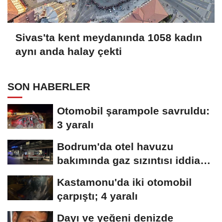
Sivas'ta kent meydanında 1058 kadın
aynı anda halay çekti
SON HABERLER
Otomobil şarampole savruldu:
3 yaralı
Bodrum'da otel havuzu
bakımında gaz sızıntısı iddiası;
15 kişi...
Kastamonu'da iki otomobil
çarpıştı; 4 yaralı
Dayı ve yeğeni denizde