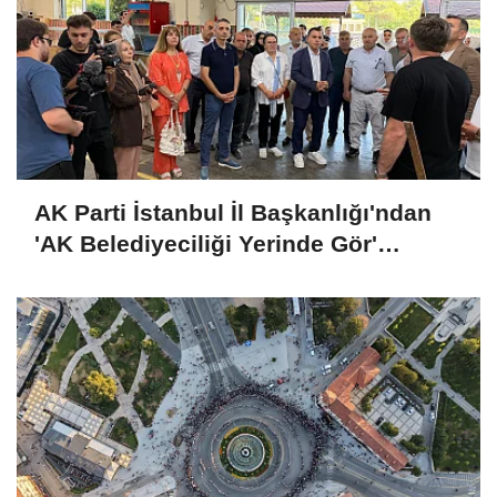
AK Parti İstanbul İl Başkanlığı'ndan
'AK Belediyeciliği Yerinde Gör'
programı