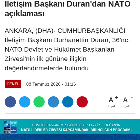
İletişim Başkanı Duran'dan NATO
açıklaması
ANKARA, (DHA)- CUMHURBAŞKANLIĞI
İletişim Başkanı Burhanettin Duran, 36'ncı⁠
⁠NATO Devlet ve Hükümet Başkanları
Zirvesi'nin ilk gününe ilişkin
değerlendirmelerde bulundu
08 Temmuz 2026 - 01:16
GENEL
A
A
Büyüt
Küçült