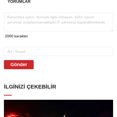
YORUMLAR
Gönder
İLGINIZI ÇEKEBILIR