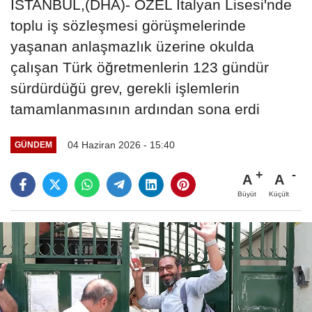
İSTANBUL,(DHA)- ÖZEL İtalyan Lisesi'nde
toplu iş sözleşmesi görüşmelerinde
yaşanan anlaşmazlık üzerine okulda
çalışan Türk öğretmenlerin 123 gündür
sürdürdüğü grev, gerekli işlemlerin
tamamlanmasının ardından sona erdi
04 Haziran 2026 - 15:40
GÜNDEM
A
A
Büyüt
Küçült