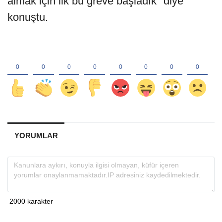
almak için ilk bu greve başladık" diye
konuştu.
YORUMLAR