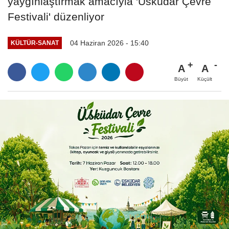
yaygınlaştırmak amacıyla 'Üsküdar Çevre
Festivali' düzenliyor
04 Haziran 2026 - 15:40
KÜLTÜR-SANAT
A
A
Büyüt
Küçült