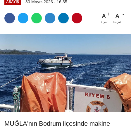
30 Mayıs 2026 - 16:35
ASAYIŞ
A
A
Büyüt
Küçült
MUĞLA'nın Bodrum ilçesinde makine