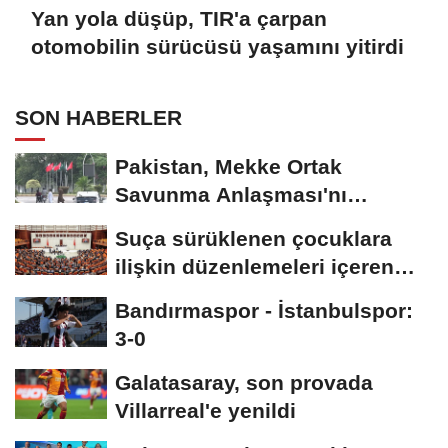
Yan yola düşüp, TIR'a çarpan
otomobilin sürücüsü yaşamını yitirdi
SON HABERLER
Pakistan, Mekke Ortak
Savunma Anlaşması'nı
kutluyor; sokaklar Türkiye...
Suça sürüklenen çocuklara
ilişkin düzenlemeleri içeren
kanun teklifi,...
Bandırmaspor - İstanbulspor:
3-0
Galatasaray, son provada
Villarreal'e yenildi