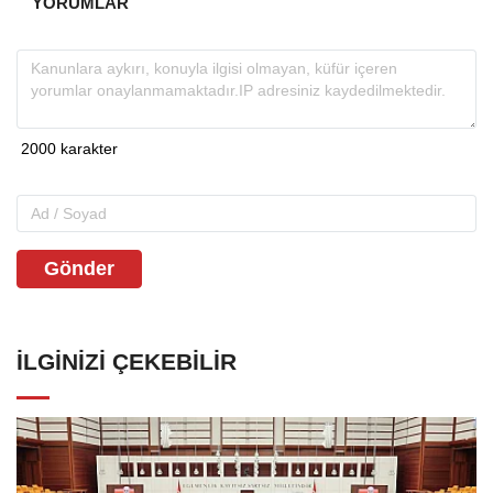
YORUMLAR
Gönder
İLGINIZI ÇEKEBILIR