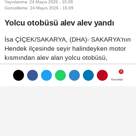
Yayınlanma: 24 Mayıs 2026 - 15:09
Güncelleme: 24 Mayıs 2026 - 15:09
Yolcu otobüsü alev alev yandı
İsa ÇİÇEK/SAKARYA, (DHA)- SAKARYA'nın
Hendek ilçesinde seyir halindeyken motor
kısmından alev alan yolcu otobüsü,
yanarak kullanılamaz hale geldi
Yorumlar
Yorumlar
24 Mayıs 2026 - 15:09
ASAYIŞ
A
A
Büyüt
Küçült