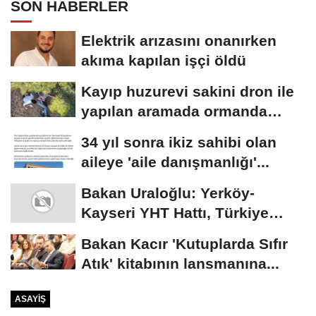
SON HABERLER
Elektrik arızasını onanırken
akıma kapılan işçi öldü
Kayıp huzurevi sakini dron ile
yapılan aramada ormanda
bulundu
34 yıl sonra ikiz sahibi olan
aileye 'aile danışmanlığı'...
Bakan Uraloğlu: Yerköy-
Kayseri YHT Hattı, Türkiye
Yüzyılı'nın...
Bakan Kacır 'Kutuplarda Sıfır
Atık' kitabının lansmanına...
ASAYIŞ