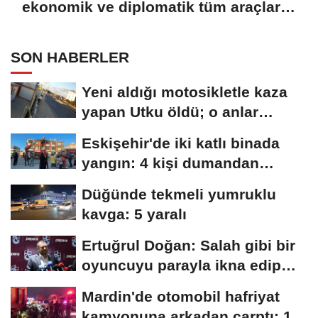
ekonomik ve diplomatik tüm araçlar
kullanılacak
SON HABERLER
Yeni aldığı motosikletle kaza
yapan Utku öldü; o anlar
kamerada
Eskişehir'de iki katlı binada
yangın: 4 kişi dumandan
etkilendi
Düğünde tekmeli yumruklu
kavga: 5 yaralı
Ertuğrul Doğan: Salah gibi bir
oyuncuyu parayla ikna edip
Trabzon'a...
Mardin'de otomobil hafriyat
kamyonuna arkadan çarptı: 1