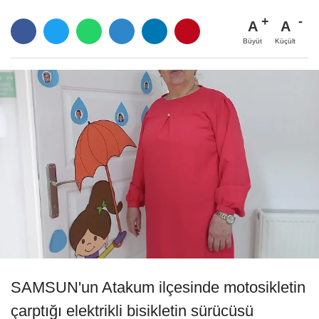
A
A
Büyüt
Küçült
SAMSUN'un Atakum ilçesinde motosikletin
çarptığı elektrikli bisikletin sürücüsü