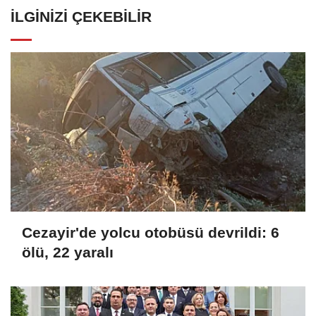
İLGINIZI ÇEKEBILIR
Cezayir'de yolcu otobüsü devrildi: 6
ölü, 22 yaralı