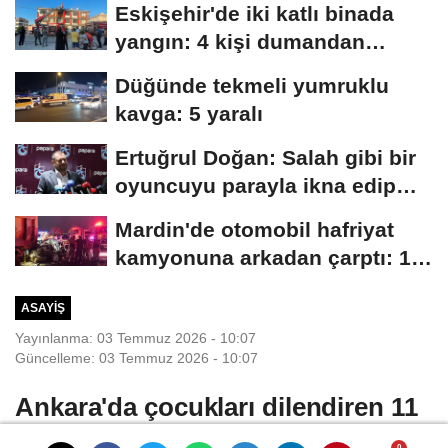
Eskişehir'de iki katlı binada
yangın: 4 kişi dumandan
etkilendi
Düğünde tekmeli yumruklu
kavga: 5 yaralı
Ertuğrul Doğan: Salah gibi bir
oyuncuyu parayla ikna edip
Trabzon'a...
Mardin'de otomobil hafriyat
kamyonuna arkadan çarptı: 1
ölü, 2...
ASAYIŞ
Yayınlanma: 03 Temmuz 2026 - 10:07
Güncelleme: 03 Temmuz 2026 - 10:07
Ankara'da çocukları dilendiren 11
şüpheli yakalandı