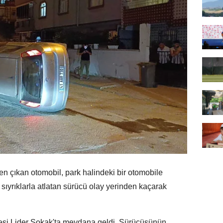
n çıkan otomobil, park halindeki bir otomobile
f sıyrıklarla atlatan sürücü olay yerinden kaçarak
si Lider Sokak'ta meydana geldi. Sürücüsünün