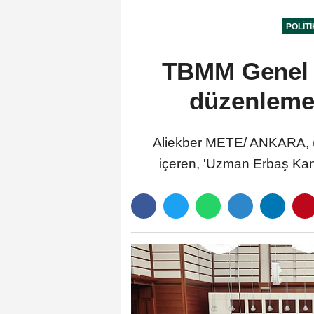
POLIT
TBMM Genel Ku
düzenlemele
Aliekber METE/ ANKARA, (D
içeren, 'Uzman Erbaş Kanu