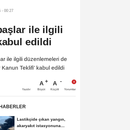
 - 00:27
lar ile ilgili
kabul edildi
le ilgili düzenlemeleri de
anun Teklifi' kabul edildi
A
A
Büyüt
Küçült
Yazdır
Yorumlar
 HABERLER
Lastikçide çıkan yangın,
akaryakıt istasyonuna