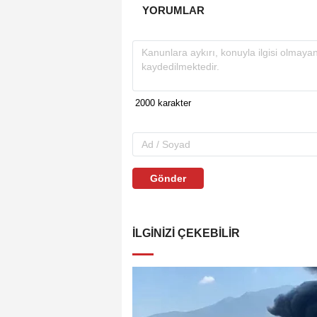
YORUMLAR
Gönder
İLGINIZI ÇEKEBILIR