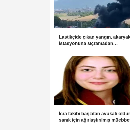
Lastikçide çıkan yangın, akaryak
istasyonuna sıçramadan
söndürüldü
İcra takibi başlatan avukatı öldü
sanık için ağırlaştırılmış müebbe
istemi