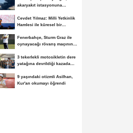
akaryakıt istasyonuna
sıçramadan söndürüldü
Cevdet Yılmaz: Milli Yetkinlik
Hamlesi ile küresel bir
yetenek ağı...
Fenerbahçe, Sturm Graz ile
oynayacağı rövanş maçının
hazırlıklarına...
3 tekerlekli motosikletin dere
yatağına devrildiği kazada
ölen dede...
9 yaşındaki otizmli Asilhan,
Kur'an okumayı öğrendi