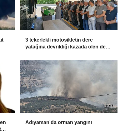
ıt
3 tekerlekli motosikletin dere
yatağına devrildiği kazada ölen dede
toprağa verildi
ren
Adıyaman'da orman yangını
t