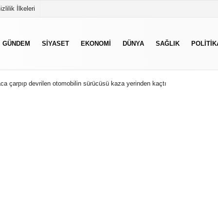
izlilik İlkeleri
GÜNDEM
SIYASET
EKONOMI
DÜNYA
SAĞLIK
POLITIK
aca çarpıp devrilen otomobilin sürücüsü kaza yerinden kaçtı