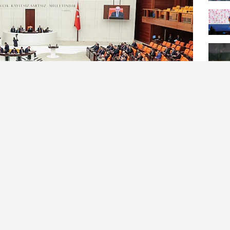
rbaşlar ile ilgili düzenlemeleri de içeren, 'Uzman
işiklik Yapılmasına Dair Kanun Teklifi' kabul edildi.
lar ile ilgili düzenlemeleri de içeren, 'Uzman
ğişiklik Yapılmasına Dair Kanun Teklifi'ni görüşmek
göl başkanlığında toplandı. Gündem dışı konuşmalar,