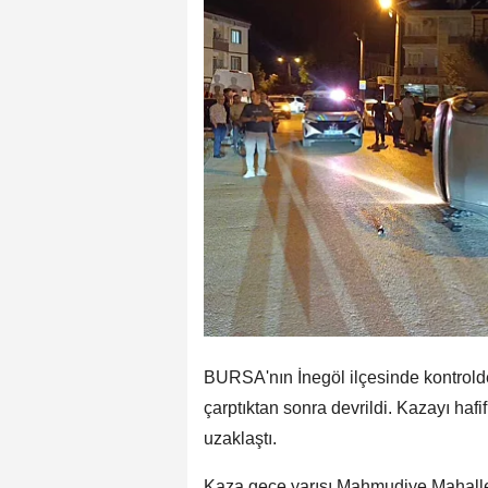
BURSA'nın İnegöl ilçesinde kontrolde
çarptıktan sonra devrildi. Kazayı hafi
uzaklaştı.
Kaza gece yarısı Mahmudiye Mahalle