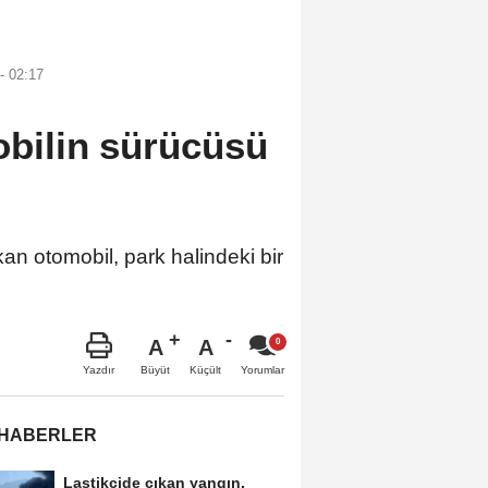
- 02:17
obilin sürücüsü
n otomobil, park halindeki bir
A
A
Büyüt
Küçült
Yazdır
Yorumlar
 HABERLER
Lastikçide çıkan yangın,