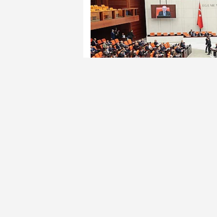
TBMM Genel Kurulu'nda, uzman er ve e
Erbaş Kanunu ile Bazı Kanunlarda Değ
TBMM Genel Kurulu, uzman er ve erbaş
Erbaş Kanunu ile Bazı Kanunlarda De
üzere Meclis Başkanvekili Tekin Bin