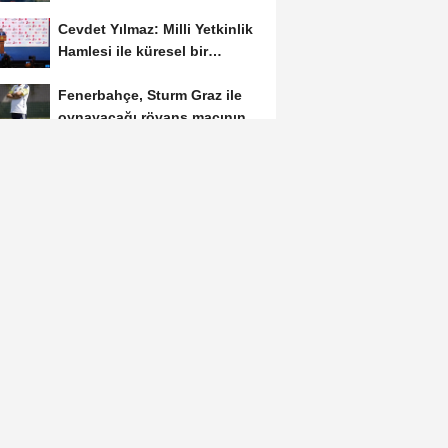
sıçramadan söndürüldü
Cevdet Yılmaz: Milli Yetkinlik
Hamlesi ile küresel bir
yetenek ağı...
Fenerbahçe, Sturm Graz ile
oynayacağı rövanş maçının
hazırlıklarına...
3 tekerlekli motosikletin dere
yatağına devrildiği kazada
ölen dede...
9 yaşındaki otizmli Asilhan,
Kur'an okumayı öğrendi