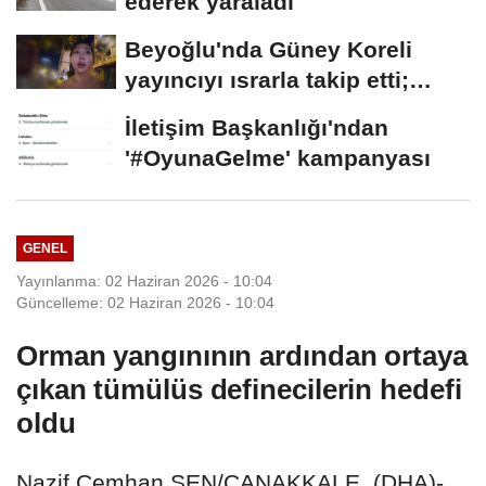
ederek yaraladı
Beyoğlu'nda Güney Koreli
yayıncıyı ısrarla takip etti;
davranışlarıyla...
İletişim Başkanlığı'ndan
'#OyunaGelme' kampanyası
GENEL
Yayınlanma: 02 Haziran 2026 - 10:04
Güncelleme: 02 Haziran 2026 - 10:04
Orman yangınının ardından ortaya
çıkan tümülüs definecilerin hedefi
oldu
Nazif Cemhan ŞEN/ÇANAKKALE, (DHA)-