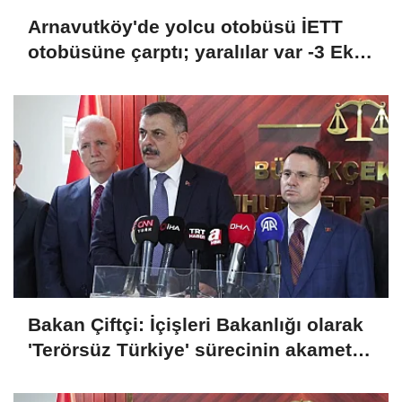
Arnavutköy'de yolcu otobüsü İETT
otobüsüne çarptı; yaralılar var -3 Ek
görüntü
Bakan Çiftçi: İçişleri Bakanlığı olarak
'Terörsüz Türkiye' sürecinin akamete
uğramaması için dikkatli bir şekilde
takip ediyoruz