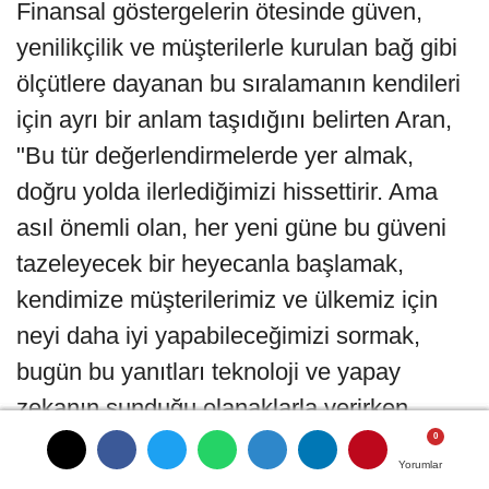
Finansal göstergelerin ötesinde güven,
yenilikçilik ve müşterilerle kurulan bağ gibi
ölçütlere dayanan bu sıralamanın kendileri
için ayrı bir anlam taşıdığını belirten Aran,
"Bu tür değerlendirmelerde yer almak,
doğru yolda ilerlediğimizi hissettirir. Ama
asıl önemli olan, her yeni güne bu güveni
tazeleyecek bir heyecanla başlamak,
kendimize müşterilerimiz ve ülkemiz için
neyi daha iyi yapabileceğimizi sormak,
bugün bu yanıtları teknoloji ve yapay
zekanın sunduğu olanaklarla verirken
odağımızın her zaman insan olduğunu
Yorumlar
Yorumlar
Yorumlar
Yorumlar
unutmamak" dedi.