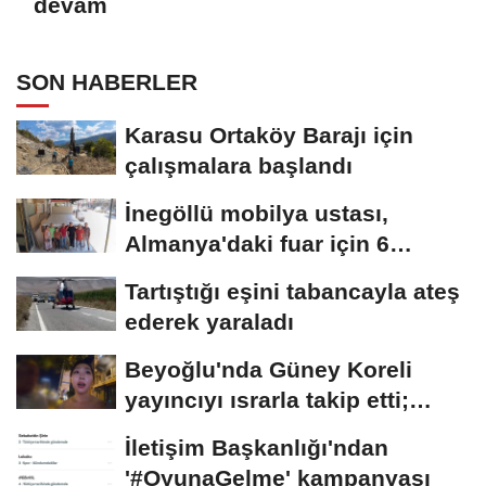
devam
SON HABERLER
Karasu Ortaköy Barajı için
çalışmalara başlandı
İnegöllü mobilya ustası,
Almanya'daki fuar için 6
metrelik yatak...
Tartıştığı eşini tabancayla ateş
ederek yaraladı
Beyoğlu'nda Güney Koreli
yayıncıyı ısrarla takip etti;
davranışlarıyla...
İletişim Başkanlığı'ndan
'#OyunaGelme' kampanyası