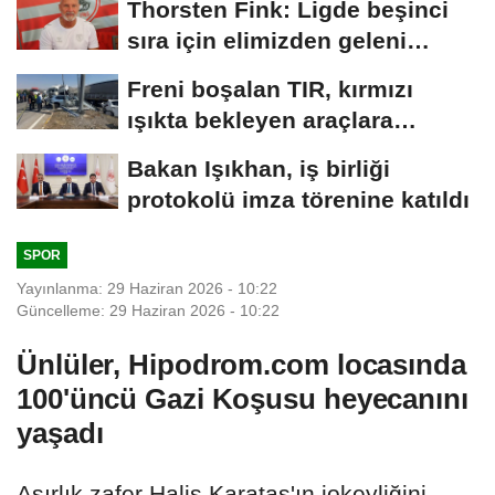
Thorsten Fink: Ligde beşinci
sıra için elimizden geleni
yapacağız
Freni boşalan TIR, kırmızı
ışıkta bekleyen araçlara
çarptı:...
Bakan Işıkhan, iş birliği
protokolü imza törenine katıldı
SPOR
Yayınlanma: 29 Haziran 2026 - 10:22
Güncelleme: 29 Haziran 2026 - 10:22
Ünlüler, Hipodrom.com locasında
100'üncü Gazi Koşusu heyecanını
yaşadı
Asırlık zafer Halis Karataş'ın jokeyliğini