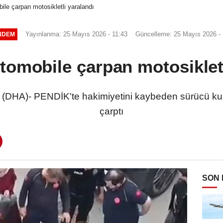
ile çarpan motosikletli yaralandı
Yayınlanma: 25 Mayıs 2026 - 11:43
Güncelleme: 25 Mayıs 2026 - 
NDEM
otomobile çarpan motosikletl
HA)- PENDİK'te hakimiyetini kaybeden sürücü kull
çarptı
SON