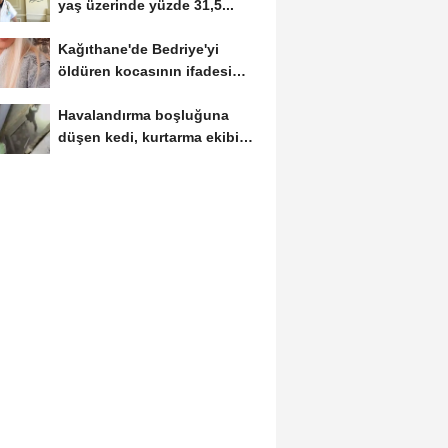
yaş üzerinde yüzde 31,5...
Kağıthane'de Bedriye'yi
öldüren kocasının ifadesi
ortaya...
Havalandırma boşluğuna
düşen kedi, kurtarma ekibini
görünce kaçtı