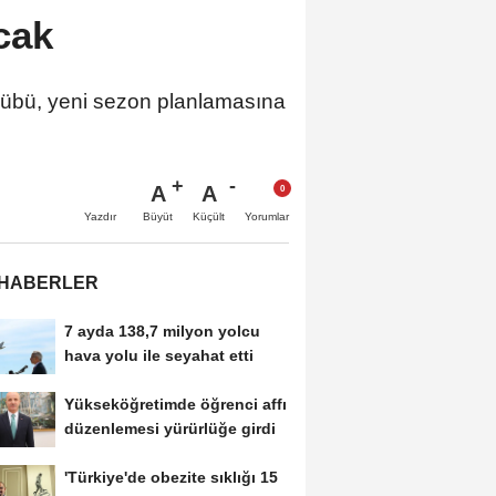
cak
übü, yeni sezon planlamasına
A
A
Büyüt
Küçült
Yazdır
Yorumlar
 HABERLER
7 ayda 138,7 milyon yolcu
hava yolu ile seyahat etti
Yükseköğretimde öğrenci affı
düzenlemesi yürürlüğe girdi
'Türkiye'de obezite sıklığı 15