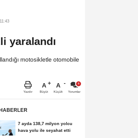
11:43
i yaralandı
andığı motosikletle otomobile
A
A
Büyüt
Küçült
Yazdır
Yorumlar
 HABERLER
7 ayda 138,7 milyon yolcu
hava yolu ile seyahat etti