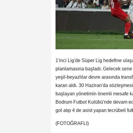
1'inci Lig'de Süper Lig hedefine ul
planlamasına başladı. Gelecek sene he
yeşil-beyazlılar devre arasında trans
kararı aldı. 30 Haziran'da sözleşme
başlayan yönetimin önemli mesafe kat 
Bodrum Futbol Kulübü'nde devam ede
gol atıp 4 de asist yapan tecrübeli f
(FOTOĞRAFLI)