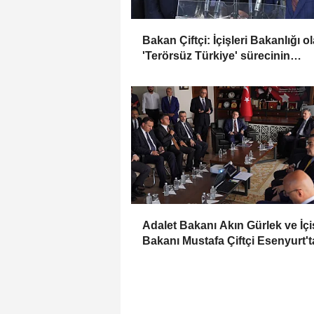
Bakan Çiftçi: İçişleri Bakanlığı o
'Terörsüz Türkiye' sürecinin
akamete uğramaması için dikkatli
şekilde takip ediyoruz
Adalet Bakanı Akın Gürlek ve İçiş
Bakanı Mustafa Çiftçi Esenyurt'ta