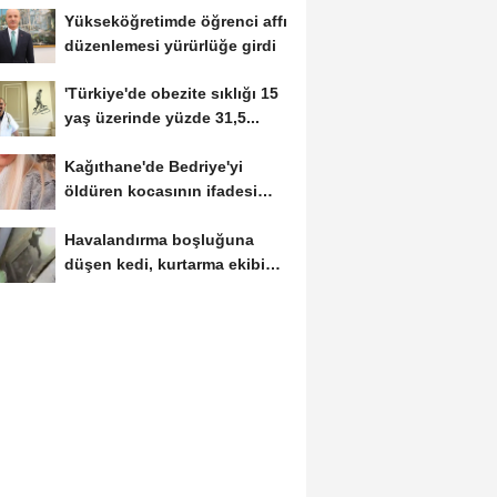
Yükseköğretimde öğrenci affı
düzenlemesi yürürlüğe girdi
'Türkiye'de obezite sıklığı 15
yaş üzerinde yüzde 31,5...
Kağıthane'de Bedriye'yi
öldüren kocasının ifadesi
ortaya...
Havalandırma boşluğuna
düşen kedi, kurtarma ekibini
görünce kaçtı