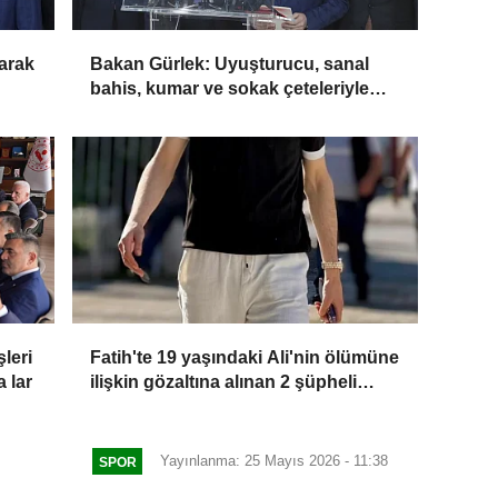
larak
Bakan Gürlek: Uyuşturucu, sanal
bahis, kumar ve sokak çeteleriyle
 bir
mücadelede yeni bir boyuta
geçeceğiz
leri
Fatih'te 19 yaşındaki Ali'nin ölümüne
 lar
ilişkin gözaltına alınan 2 şüpheli
daha adliyeye sevk edildi
Yayınlanma: 25 Mayıs 2026 - 11:38
SPOR