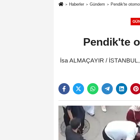
Haberler
Gündem
Pendik'te otomob
GÜ
Pendik'te 
İsa ALMAÇAYIR / İSTANBUL, (D