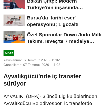
Bakan Çiftçi: Modern
Türkiye'nin inşasında
Cumhurbaşkanımızın...
Bursa'da 'tarihi eser'
operasyonu; 1 gözaltı
Özel Sporcular Down Judo Milli
Takımı, İsveç'te 7 madalya
kazandı
SPOR
Yayınlanma: 07 Temmuz 2026 - 11:02
Güncelleme: 07 Temmuz 2026 - 11:02
Ayvalıkgücü'nde iç transfer
sürüyor
AYVALIK, (DHA)- 3'üncü Lig kulüplerinden
Ayvalıkgücü Belediyespor, iç transferde