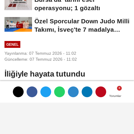
operasyonu; 1 gözaltı
Özel Sporcular Down Judo Milli
Takımı, İsveç'te 7 madalya
kazandı
GENEL
Yayınlanma: 07 Temmuz 2026 - 11:02
Güncelleme: 07 Temmuz 2026 - 11:02
İliğiyle hayata tutundu
Nevra UÇKAÇ/İZMİR, (DHA)-
Yorumlar
Yorumlar
Yorumlar
BALIKESİR'de eşini götürdüğü hastanede
alerji testi yaptırmak isteyen, tetkiklerde
kemik iliği kanseri olduğu belirlenen Şeref
Çapkın'a (62), İzmir Şehir Hastanesi'nde