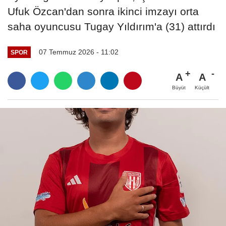
Ufuk Özcan'dan sonra ikinci imzayı orta
saha oyuncusu Tugay Yıldırım'a (31) attırdı
07 Temmuz 2026 - 11:02
SPOR
A
A
Büyüt
Küçült