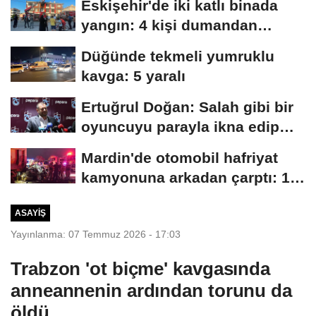
Eskişehir'de iki katlı binada
yangın: 4 kişi dumandan
etkilendi
Düğünde tekmeli yumruklu
kavga: 5 yaralı
Ertuğrul Doğan: Salah gibi bir
oyuncuyu parayla ikna edip
Trabzon'a...
Mardin'de otomobil hafriyat
kamyonuna arkadan çarptı: 1
ölü, 2...
ASAYIŞ
Yayınlanma: 07 Temmuz 2026 - 17:03
Trabzon 'ot biçme' kavgasında
anneannenin ardından torunu da
öldü