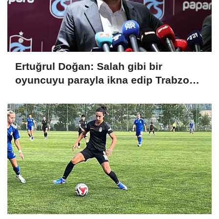
Ertuğrul Doğan: Salah gibi bir
oyuncuyu parayla ikna edip Trabzon'a
getiremezsiniz