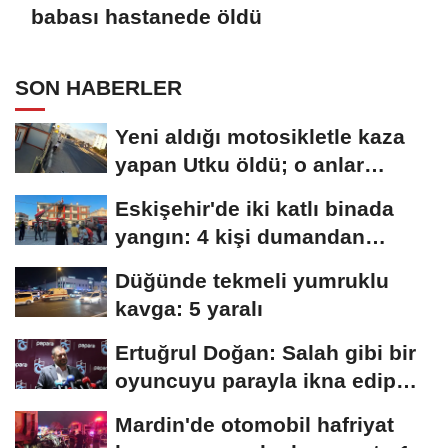
babası hastanede öldü
SON HABERLER
Yeni aldığı motosikletle kaza
yapan Utku öldü; o anlar
kamerada
Eskişehir'de iki katlı binada
yangın: 4 kişi dumandan
etkilendi
Düğünde tekmeli yumruklu
kavga: 5 yaralı
Ertuğrul Doğan: Salah gibi bir
oyuncuyu parayla ikna edip
Trabzon'a...
Mardin'de otomobil hafriyat