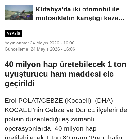
elemelerine penaltılarla...
Kütahya'da iki otomobil ile
motosikletin karıştığı kaza
kamerada:...
ASAYIŞ
Yayınlanma: 24 Mayıs 2026 - 16:06
Güncelleme: 24 Mayıs 2026 - 16:06
40 milyon hap üretebilecek 1 ton
uyuşturucu ham maddesi ele
geçirildi
Erol POLAT/GEBZE (Kocaeli), (DHA)-
KOCAELİ'nin Gebze ve Darıca ilçelerinde
polisin düzenlediği eş zamanlı
operasyonlarda, 40 milyon hap
üretilebilecek 1 ton 80 gram 'Pregabalin'