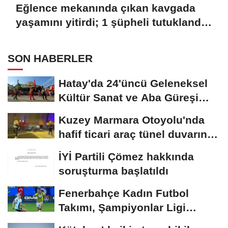
Eğlence mekanında çıkan kavgada
yaşamını yitirdi; 1 şüpheli tutuklandı
YENİDEN
SON HABERLER
Hatay'da 24'üncü Geleneksel
Kültür Sanat ve Aba Güreşi
Festivali...
Kuzey Marmara Otoyolu'nda
hafif ticari araç tünel duvarına
çarptı:...
İYİ Partili Çömez hakkında
soruşturma başlatıldı
Fenerbahçe Kadın Futbol
Takımı, Şampiyonlar Ligi
elemelerine penaltılarla...