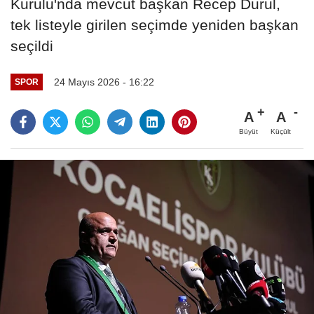
Kurulu'nda mevcut başkan Recep Durul,
tek listeyle girilen seçimde yeniden başkan
seçildi
24 Mayıs 2026 - 16:22
SPOR
A
A
Büyüt
Küçült