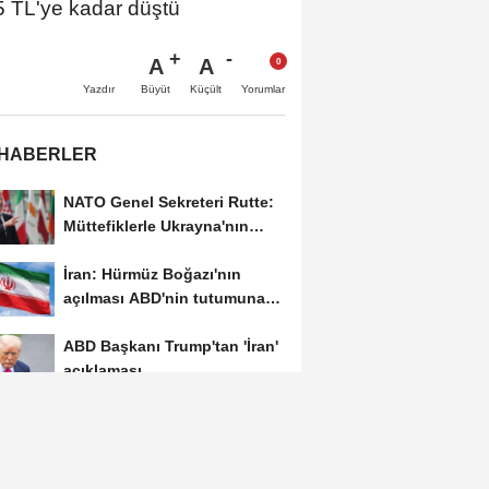
5 TL'ye kadar düştü
A
A
Büyüt
Küçült
Yazdır
Yorumlar
 HABERLER
NATO Genel Sekreteri Rutte:
Müttefiklerle Ukrayna'nın
hava savunma...
İran: Hürmüz Boğazı'nın
açılması ABD'nin tutumuna
bağlı
ABD Başkanı Trump'tan 'İran'
açıklaması
İzmir'de otomobil dönerciye
daldı; bitişikteki iş yerindeki
binlerce...