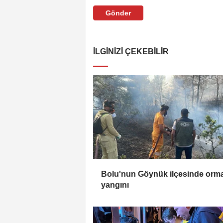
Gönder
İLGINIZI ÇEKEBILIR
Bolu'nun Göynük ilçesinde orm
yangını