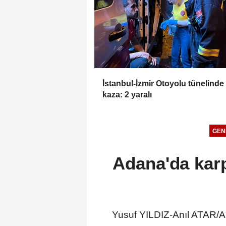
İstanbul-İzmir Otoyolu tünelinde
kaza: 2 yaralı
GEN
Adana'da karp
Yusuf YILDIZ-Anıl ATAR/AD