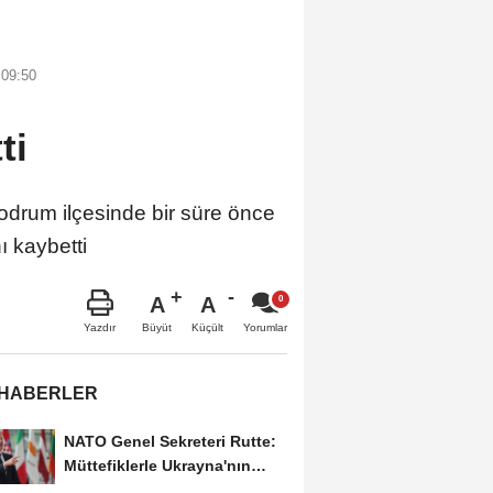
 09:50
ti
rum ilçesinde bir süre önce
ı kaybetti
A
A
Büyüt
Küçült
Yazdır
Yorumlar
 HABERLER
NATO Genel Sekreteri Rutte:
Müttefiklerle Ukrayna'nın
hava savunma...