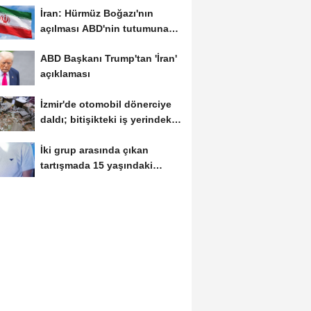
İran: Hürmüz Boğazı'nın
açılması ABD'nin tutumuna
bağlı
ABD Başkanı Trump'tan 'İran'
açıklaması
İzmir'de otomobil dönerciye
daldı; bitişikteki iş yerindeki
binlerce...
İki grup arasında çıkan
tartışmada 15 yaşındaki
Mehmet kalbinden...