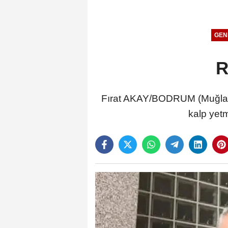
GEN
R
Fırat AKAY/BODRUM (Muğla),
kalp yetm