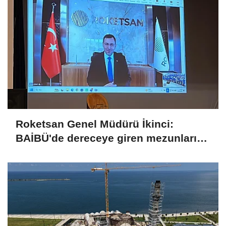
Roketsan Genel Müdürü İkinci:
BAİBÜ'de dereceye giren mezunları
işe alım sürecine dahil edeceğiz