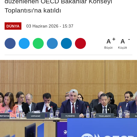
düzenlenen OECD Bakanlar Konseyi
Toplantısı'na katıldı
03 Haziran 2026 - 15:37
DÜNYA
A
A
Büyüt
Küçült