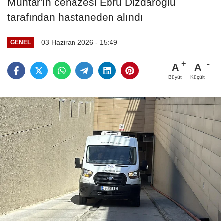
Muhtar'ın cenazesi Ebru Dizdaroğlu
tarafından hastaneden alındı
03 Haziran 2026 - 15:49
GENEL
A
A
Büyüt
Küçült