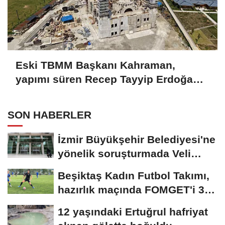
Eski TBMM Başkanı Kahraman,
yapımı süren Recep Tayyip Erdoğan
Camii'nde incelemede bulundu
SON HABERLER
İzmir Büyükşehir Belediyesi'ne
yönelik soruşturmada Veli
Ağbaba'nın...
Beşiktaş Kadın Futbol Takımı,
hazırlık maçında FOMGET'i 3-
1...
12 yaşındaki Ertuğrul hafriyat