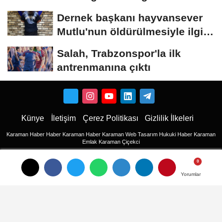
Dernek başkanı hayvansever
Mutlu'nun öldürülmesiyle ilgili
ağabeyi...
Salah, Trabzonspor'la ilk
antrenmanına çıktı
Künye
İletişim
Çerez Politikası
Gizlilik İlkeleri
Karaman Haber
Haber
Karaman Haber
Karaman Web Tasarım
Hukuki Haber
Karaman
Emlak
Karaman Çiçekci
Haber
haberler
Yorumlar
Yorumlar
Son Dakika Haberler
Son Dakika
son dakika Haberleri