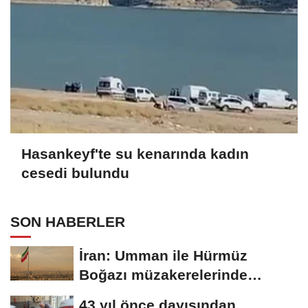
Hasankeyf'te su kenarında kadın
cesedi bulundu
SON HABERLER
İran: Umman ile Hürmüz
Boğazı müzakerelerinde
güvenli güzergah...
43 yıl önce dayısından