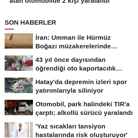
atan otomobilde 2 kişi yaralandı
SON HABERLER
İran: Umman ile Hürmüz
Boğazı müzakerelerinde
güvenli güzergah...
43 yıl önce dayısından
öğrendiği oto kaportacılık
mesleğini...
Hatay'da depremin izleri spor
yatırımlarıyla siliniyor
Otomobil, park halindeki TIR'a
çarptı; alkollü sürücü yaralandı
'Yaz sıcakları tansiyon
hastalarında risk oluşturuyor'