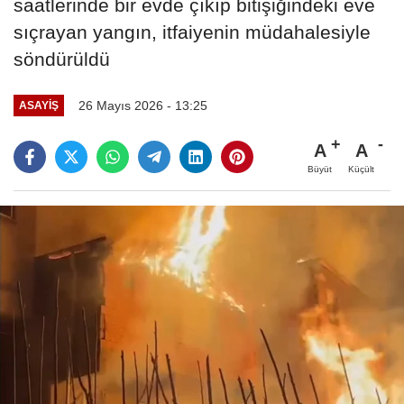
saatlerinde bir evde çıkıp bitişiğindeki eve
sıçrayan yangın, itfaiyenin müdahalesiyle
söndürüldü
26 Mayıs 2026 - 13:25
ASAYIŞ
A
A
Büyüt
Küçült