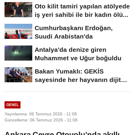
Oto kilit tamiri yapılan atölyede
iş yeri sahibi ile bir kadın ölü...
Cumhurbaşkanı Erdoğan,
Suudi Arabistan'da
Antalya'da denize giren
Muhammet ve Uğur boğuldu
Bakan Yumaklı: GEKİS
sayesinde her hayvanın dijital
bir kimliği olacak
GENEL
Yayınlanma: 06 Temmuz 2026 - 11:08
Güncelleme: 06 Temmuz 2026 - 11:08
Ankara Çevre Otoyolu'nda akıllı