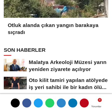
Otluk alanda çıkan yangın barakaya
sıçradı
SON HABERLER
Malatya Arkeoloji Müzesi yarın
yeniden ziyarete açılıyor
Oto kilit tamiri yapılan atölyede
iş yeri sahibi ile bir kadın ölü...
Cumhurbaşkanı Erdoğan,
Suudi Arabistan'da
Yorumlar
Yorumlar
Yorumlar
Yorumlar