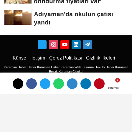
dondurma fiyatları var'
Adıyaman'da okulun çatısı
yandı
Künye
İletişim
Çerez Politikası
Gizlilik İlkeleri
Karaman Haber
Haber
Karaman Haber
Karaman Web Tasarım
Hukuki Haber
Karaman
Emlak
Karaman Çiçekci
Haber
Yorumlar
Yorumlar
Yorumlar
haberler
Son Dakika Haberler
Son Dakika
son dakika Haberleri
Ulusal haberler