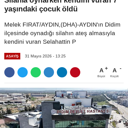
yaşındaki çocuk öldü
Melek FIRAT/AYDIN,(DHA)-AYDIN'ın Didim
ilçesinde oynadığı silahın ateş almasıyla
kendini vuran Selahattin P
31 Mayıs 2026 - 13:25
ASAYIŞ
A
A
Büyüt
Küçült