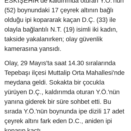
ESKİŞEHİR'de kaldırımda oturan Y.Ö.'nün
(52) boynundaki 17 çeyrek altının bağlı
olduğu ipi kopararak kaçan D.Ç. (33) ile
olayla bağlantılı N.T. (19) isimli iki kadın,
takside yakalanırken; olay güvenlik
kamerasına yansıdı.
Olay, 29 Mayıs'ta saat 14.30 sıralarında
Tepebaşı ilçesi Muttalip Orta Mahallesi'nde
meydana geldi. Sokakta bir çocukla
yürüyen D.Ç., kaldırımda oturan Y.Ö.'nün
yanına giderek bir süre sohbet etti. Bu
sırada Y.Ö.'nün boynunda ipe dizili 17 adet
çeyrek altını fark eden D.C., aniden ipi
koparıp kaçtı.