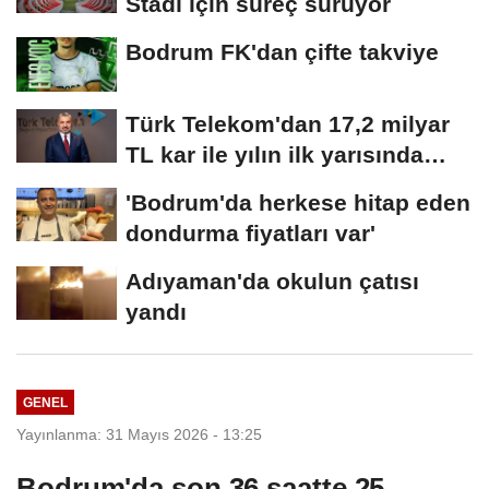
Stadı için süreç sürüyor
Bodrum FK'dan çifte takviye
Türk Telekom'dan 17,2 milyar
TL kar ile yılın ilk yarısında
güçlü...
'Bodrum'da herkese hitap eden
dondurma fiyatları var'
Adıyaman'da okulun çatısı
yandı
GENEL
Yayınlanma: 31 Mayıs 2026 - 13:25
Bodrum'da son 36 saatte 25