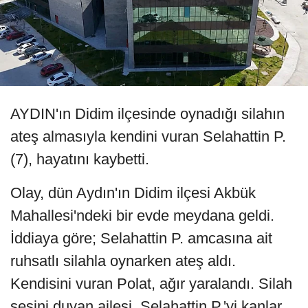
AYDIN'ın Didim ilçesinde oynadığı silahın
ateş almasıyla kendini vuran Selahattin P.
(7), hayatını kaybetti.
Olay, dün Aydın'ın Didim ilçesi Akbük
Mahallesi'ndeki bir evde meydana geldi.
İddiaya göre; Selahattin P. amcasına ait
ruhsatlı silahla oynarken ateş aldı.
Kendisini vuran Polat, ağır yaralandı. Silah
sesini duyan ailesi, Selahattin P.'yi kanlar