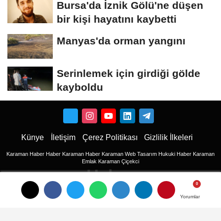
Bursa'da İznik Gölü'ne düşen
bir kişi hayatını kaybetti
Manyas'da orman yangını
Serinlemek için girdiği gölde
kayboldu
Künye
İletişim
Çerez Politikası
Gizlilik İlkeleri
Karaman Haber
Haber
Karaman Haber
Karaman Web Tasarım
Hukuki Haber
Karaman
Emlak
Karaman Çiçekci
Haber
haberler
Yorumlar
Yorumlar
Son Dakika Haberler