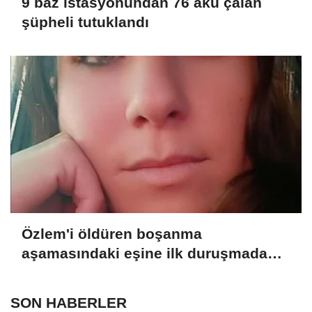
9 baz istasyonundan 76 akü çalan
şüpheli tutuklandı
Özlem'i öldüren boşanma
aşamasındaki eşine ilk duruşmada
ağırlaştırılmış müebbet verildi
SON HABERLER