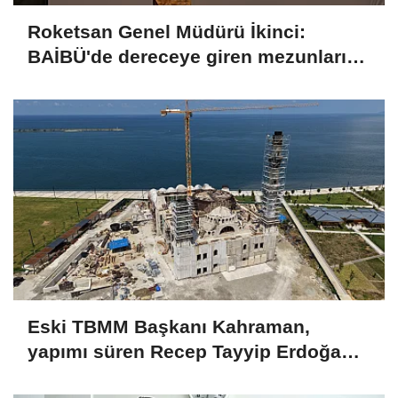
Roketsan Genel Müdürü İkinci:
BAİBÜ'de dereceye giren mezunları
işe alım sürecine dahil edeceğiz
Eski TBMM Başkanı Kahraman,
yapımı süren Recep Tayyip Erdoğan
Camii'nde incelemede bulundu