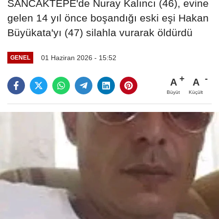
SANCAKTEPE'de Nuray Kalıncı (46), evine
gelen 14 yıl önce boşandığı eski eşi Hakan
Büyükata'yı (47) silahla vurarak öldürdü
01 Haziran 2026 - 15:52
GENEL
A
A
Büyüt
Küçült