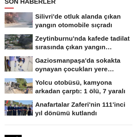
SON HABERLER
Silivri'de otluk alanda çıkan
yangın otomobile sıçradı
Zeytinburnu'nda kafede tadilat
sırasında çıkan yangın
söndürüldü
Gaziosmanpaşa'da sokakta
oynayan çocukları yere
düşürüp darbeden...
Yolcu otobüsü, kamyona
arkadan çarptı: 1 ölü, 7 yaralı
Anafartalar Zaferi'nin 111'inci
yıl dönümü kutlandı