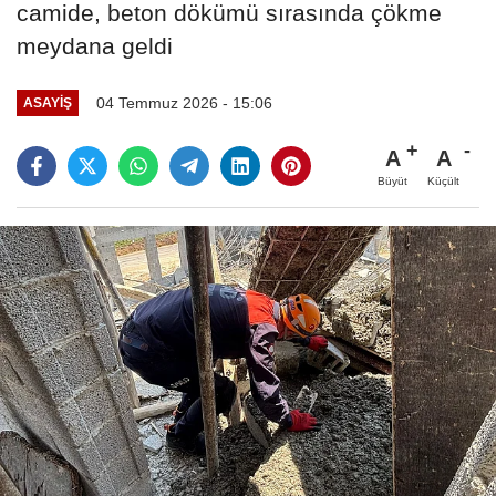
camide, beton dökümü sırasında çökme
meydana geldi
04 Temmuz 2026 - 15:06
ASAYIŞ
A
A
Büyüt
Küçült