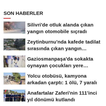
SON HABERLER
Silivri'de otluk alanda çıkan
yangın otomobile sıçradı
Zeytinburnu'nda kafede tadilat
sırasında çıkan yangın
söndürüldü
Gaziosmanpaşa'da sokakta
oynayan çocukları yere
düşürüp darbeden...
Yolcu otobüsü, kamyona
arkadan çarptı: 1 ölü, 7 yaralı
Anafartalar Zaferi'nin 111'inci
yıl dönümü kutlandı