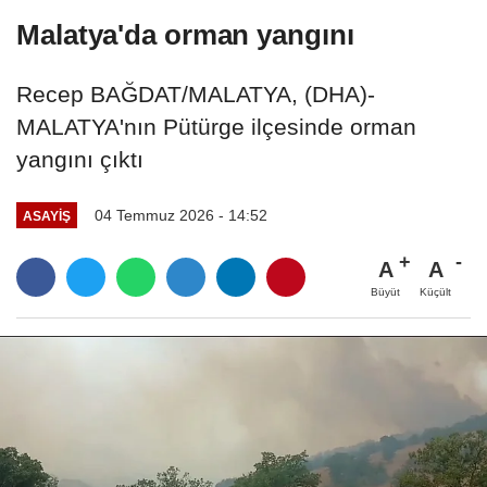
Malatya'da orman yangını
Recep BAĞDAT/MALATYA, (DHA)-
MALATYA'nın Pütürge ilçesinde orman
yangını çıktı
04 Temmuz 2026 - 14:52
ASAYIŞ
A
A
Büyüt
Küçült