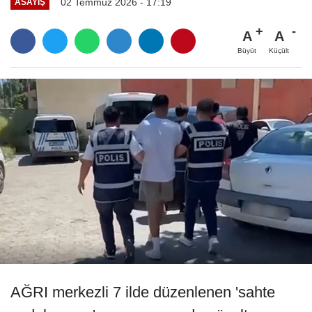
02 Temmuz 2026 - 17:19
ASAYIŞ
A
A
Büyüt
Küçült
AĞRI merkezli 7 ilde düzenlenen 'sahte