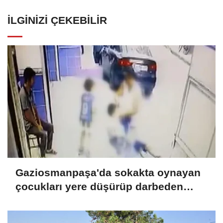
İLGINIZI ÇEKEBILIR
Gaziosmanpaşa'da sokakta oynayan
çocukları yere düşürüp darbeden
şüpheli tutuklandı Ek bilgilerle