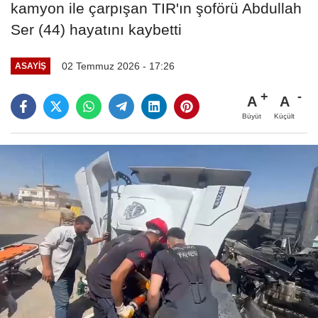
kamyon ile çarpışan TIR'ın şoförü Abdullah
Ser (44) hayatını kaybetti
02 Temmuz 2026 - 17:26
ASAYIŞ
A
A
Büyüt
Küçült