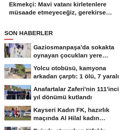
Ekmekçi: Mavi vatanı kirletenlere
müsaade etmeyeceğiz, gerekirse
tesisi kapatırız
SON HABERLER
Gaziosmanpaşa'da sokakta
oynayan çocukları yere
düşürüp darbeden...
Yolcu otobüsü, kamyona
arkadan çarptı: 1 ölü, 7 yaralı
Anafartalar Zaferi'nin 111'inci
yıl dönümü kutlandı
Kayseri Kadın FK, hazırlık
maçında Al Hilal kadın
takımına mağlup...