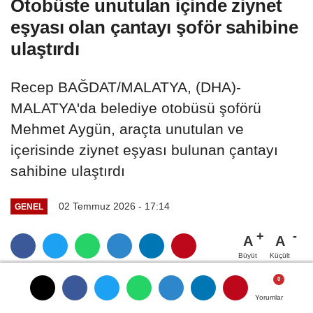
Otobüste unutulan içinde ziynet
eşyası olan çantayı şoför sahibine
ulaştırdı
Recep BAĞDAT/MALATYA, (DHA)-
MALATYA'da belediye otobüsü şoförü
Mehmet Aygün, araçta unutulan ve
içerisinde ziynet eşyası bulunan çantayı
sahibine ulaştırdı
02 Temmuz 2026 - 17:14
GENEL
A
A
Büyüt
Küçült
Yorumlar
Yorumlar
Yorumlar
Yorumlar