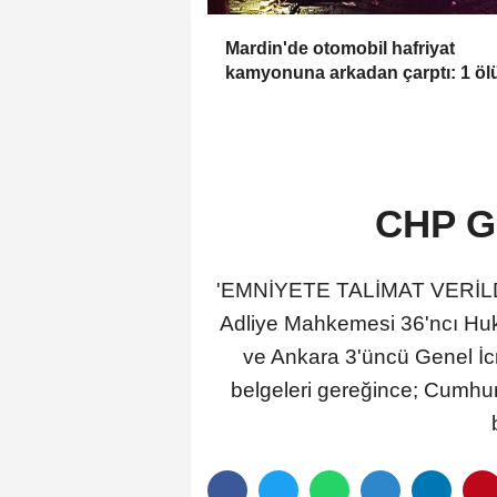
Mardin'de otomobil hafriyat
kamyonuna arkadan çarptı: 1 ölü
yaralı
CHP Ge
'EMNİYETE TALİMAT VERİLDİ'A
Adliye Mahkemesi 36'ncı Huku
ve Ankara 3'üncü Genel İc
belgeleri gereğince; Cumhur