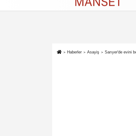
Künye
İletişim
Çerez Politikası
G
Haberler
Asayiş
Sarıyer'de evini 