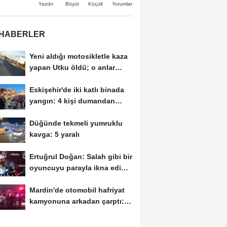
Büyüt
Küçült
Yazdır
Yorumlar
 HABERLER
Yeni aldığı motosikletle kaza
yapan Utku öldü; o anlar
kamerada
Eskişehir'de iki katlı binada
yangın: 4 kişi dumandan
etkilendi
Düğünde tekmeli yumruklu
kavga: 5 yaralı
Ertuğrul Doğan: Salah gibi bir
oyuncuyu parayla ikna edip
Trabzon'a...
Mardin'de otomobil hafriyat
kamyonuna arkadan çarptı: 1
ölü, 2...