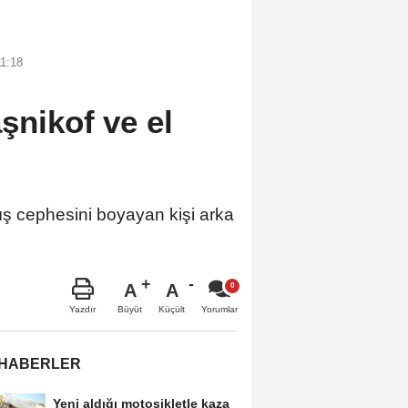
11:18
şnikof ve el
cephesini boyayan kişi arka
A
A
Büyüt
Küçült
Yazdır
Yorumlar
 HABERLER
Yeni aldığı motosikletle kaza