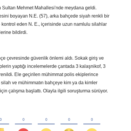
tih Sultan Mehmet Mahallesi'nde meydana geldi.
esini boyayan N.E. (57), arka bahçede siyah renkli bir
p kontrol eden N. E., içerisinde uzun namlulu silahlar
rine bildirdi.
hçe çevresinde güvenlik önlemi aldı. Sokak giriş ve
kiplerin yaptığı incelemelerde çantada 3 kalaşnikof, 3
enildi. Ele geçirilen mühimmat polis ekiplerince
ri, silah ve mühimmatın bahçeye kim ya da kimler
için çalışma başlattı. Olayla ilgili soruşturma sürüyor.