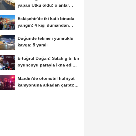
yapan Utku öldü; o anlar
kamerada
Eskişehir'de iki katlı binada
yangın: 4 kişi dumandan
etkilendi
Düğünde tekmeli yumruklu
kavga: 5 yaralı
Ertuğrul Doğan: Salah gibi bir
oyuncuyu parayla ikna edip
Trabzon'a...
Mardin'de otomobil hafriyat
kamyonuna arkadan çarptı: 1
ölü, 2...