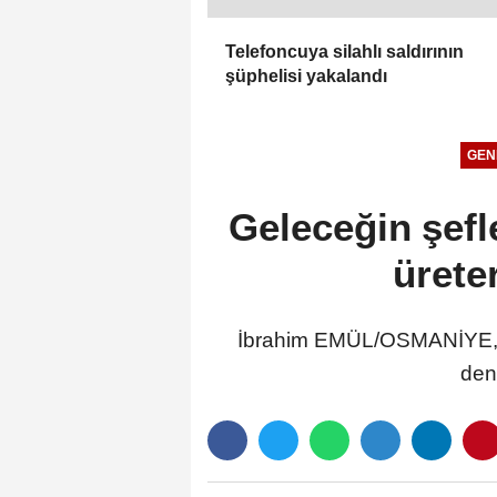
Telefoncuya silahlı saldırının
şüphelisi yakalandı
GEN
Geleceğin şefle
ürete
İbrahim EMÜL/OSMANİYE, (D
den