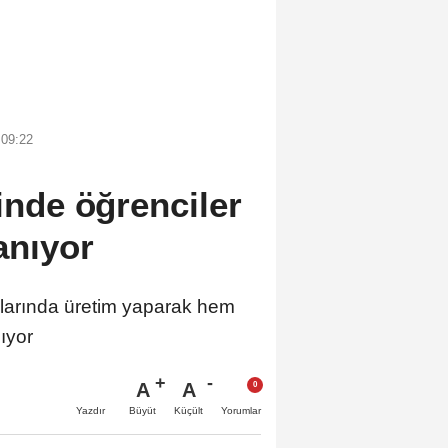
 09:22
sinde öğrenciler
anıyor
larında üretim yaparak hem
ıyor
A
A
Büyüt
Küçült
Yazdır
Yorumlar