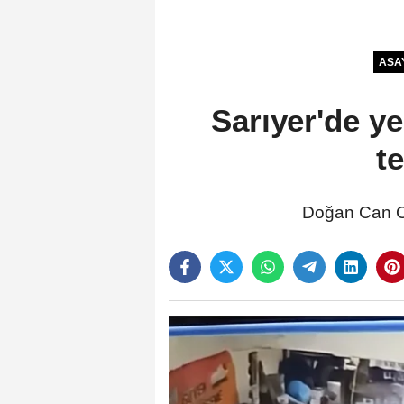
ASA
Sarıyer'de y
t
Doğan Can C