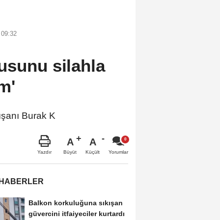
 09:32
usunu silahla
m'
şanı Burak K
A
A
Büyüt
Küçült
Yazdır
Yorumlar
 HABERLER
Balkon korkuluğuna sıkışan
güvercini itfaiyeciler kurtardı