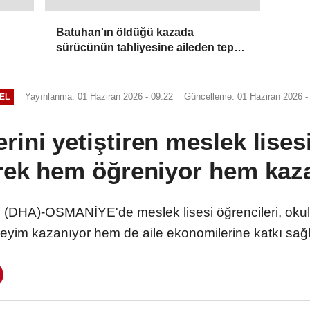
Batuhan'ın öldüğü kazada
sürücünün tahliyesine aileden tepki;
'Kardeşimin hayatının bedeli 4 ay mı'
Yayınlanma: 01 Haziran 2026 - 09:22
Güncelleme: 01 Haziran 2026 -
EL
rini yetiştiren meslek lise
rek hem öğreniyor hem kaz
HA)-OSMANİYE'de meslek lisesi öğrencileri, okul
eyim kazanıyor hem de aile ekonomilerine katkı sağl