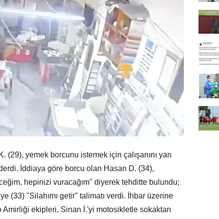
. (29), yemek borcunu istemek için çalışanını yan
erdi. İddiaya göre borcu olan Hasan D. (34),
eceğim, hepinizi vuracağım" diyerek tehditte bulundu;
e (33) "Silahımı getir" talimatı verdi. İhbar üzerine
mirliği ekipleri, Sinan İ.'yi motosikletle sokaktan