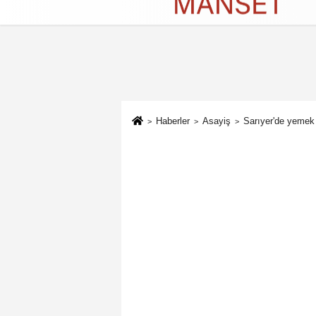
Künye
İletişim
Çerez Politikası
G
Haberler
Asayiş
Sarıyer'de yemek 