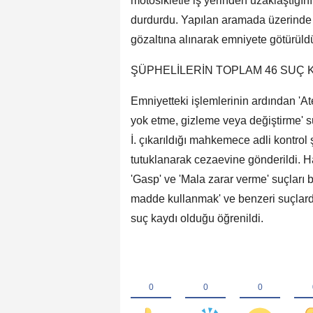
motosikletle iş yerinden uzaklaştığını 
durdurdu. Yapılan aramada üzerinde r
gözaltına alınarak emniyete götürüld
ŞÜPHELİLERİN TOPLAM 46 SUÇ K
Emniyetteki işlemlerinin ardından 'Ate
yok etme, gizleme veya değiştirme' s
İ. çıkarıldığı mahkemece adli kontrol 
tutuklanarak cezaevine gönderildi. H
'Gasp' ve 'Mala zarar verme' suçları 
madde kullanmak' ve benzeri suçlardan
suç kaydı olduğu öğrenildi.