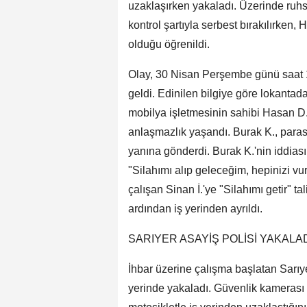
uzaklaşırken yakaladı. Üzerinde ruhsa
kontrol şartıyla serbest bırakılırken,
olduğu öğrenildi.
Olay, 30 Nisan Perşembe günü saat 
geldi. Edinilen bilgiye göre lokantad
mobilya işletmesinin sahibi Hasan 
anlaşmazlık yaşandı. Burak K., para
yanına gönderdi. Burak K.'nin iddia
"Silahımı alıp geleceğim, hepinizi v
çalışan Sinan İ.'ye "Silahımı getir" ta
ardından iş yerinden ayrıldı.
SARIYER ASAYİŞ POLİSİ YAKALA
İhbar üzerine çalışma başlatan Sarıye
yerinde yakaladı. Güvenlik kamerası g