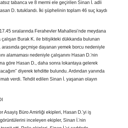
tsız tabanca ve 8 mermi ele geçirilen Sinan İ. adli
 Hasan D. tutuklandı. İki şüphelinin toplam 46 suç kaydı
17.45 sıralarında Ferahevler Mahallesi'nde meydana
a çalışan Burak K. ile bitişikteki dükkanda bulunan
D. arasında geçmişe dayanan yemek borcu nedeniyle
sını alamaması nedeniyle çalışanını Hasan D.'nin
sına göre Hasan D., daha sonra lokantaya gelerek
uracağım" diyerek tehditte bulundu. Ardından yanında
limatı verdi. Tehdit edilen Sinan İ. yaşanan olayın
DI
r Asayiş Büro Amirliği ekipleri, Hasan D.'yi iş
örüntülerini inceleyen ekipler, Sinan İ.'nin