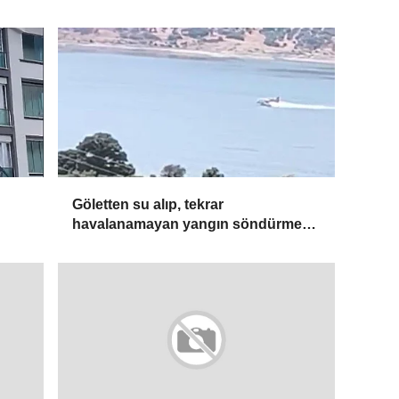
Göletten su alıp, tekrar
havalanamayan yangın söndürme
uçağının iniş anı kamerada