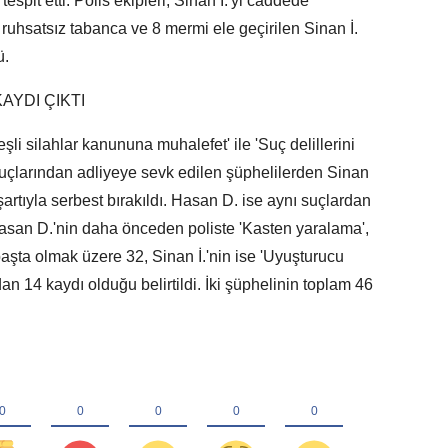
tespit etti. Polis ekipleri, Sinan İ.'yi caddede
uhsatsız tabanca ve 8 mermi ele geçirilen Sinan İ.
ü.
AYDI ÇIKTI
şli silahlar kanununa muhalefet' ile 'Suç delillerini
uçlarından adliyeye sevk edilen şüphelilerden Sinan
şartıyla serbest bırakıldı. Hasan D. ise aynı suçlardan
asan D.'nin daha önceden poliste 'Kasten yaralama',
başta olmak üzere 32, Sinan İ.'nin ise 'Uyuşturucu
 14 kaydı olduğu belirtildi. İki şüphelinin toplam 46