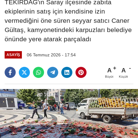
TEKİRDAĞ'ın Saray ilçesinde zabıta
ekiplerinin satış için kendisine izin
vermediğini öne süren seyyar satıcı Caner
Gültaş, kamyonetindeki karpuzları belediye
önünde yere atarak parçaladı
06 Temmuz 2026 - 17:54
ASAYIŞ
A
A
Büyüt
Küçült