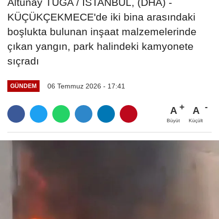
Altunay TUGA / İSTANBUL, (DHA) -
KÜÇÜKÇEKMECE'de iki bina arasındaki
boşlukta bulunan inşaat malzemelerinde
çıkan yangın, park halindeki kamyonete
sıçradı
06 Temmuz 2026 - 17:41
GÜNDEM
A
A
Büyüt
Küçült