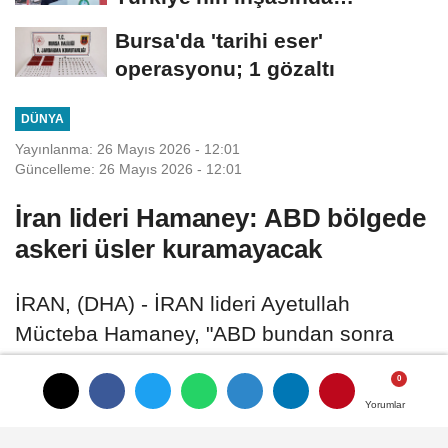
Cumhurbaşkanımızın...
Bursa'da 'tarihi eser'
operasyonu; 1 gözaltı
DÜNYA
Yayınlanma: 26 Mayıs 2026 - 12:01
Güncelleme: 26 Mayıs 2026 - 12:01
İran lideri Hamaney: ABD bölgede
askeri üsler kuramayacak
İRAN, (DHA) - İRAN lideri Ayetullah
Mücteba Hamaney, "ABD bundan sonra
bölgede askeri üsler kuramayacak" dedi
Yorumlar
Yorumlar
26 Mayıs 2026 - 12:01
DÜNYA