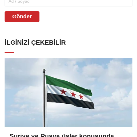
Gönder
İLGINIZI ÇEKEBILIR
Suriye ve Rusya üsler konusunda