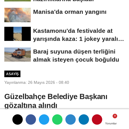
Manisa'da orman yangını
Kastamonu'da festivalde at
yarışında kaza: 1 jokey yaralı,
2 at...
Baraj suyuna düşen terliğini
almak isteyen çocuk boğuldu
ASAYIŞ
Yayınlanma: 26 Mayıs 2026 - 08:40
Güzelbahçe Belediye Başkanı
gözaltına alındı
Mustafa İÇ/İZMİR, (DHA)- İZMİR
Yorumlar
Yorumlar
Yorumlar