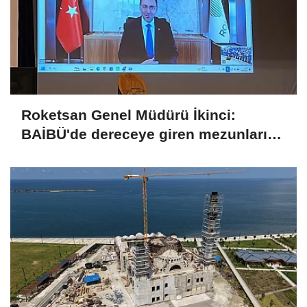
Roketsan Genel Müdürü İkinci:
BAİBÜ'de dereceye giren mezunları
işe alım sürecine dahil edeceğiz