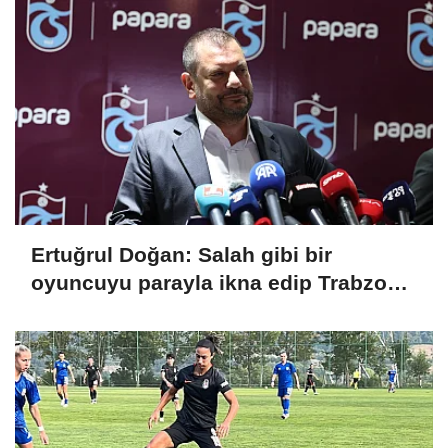
Ertuğrul Doğan: Salah gibi bir
oyuncuyu parayla ikna edip Trabzon'a
getiremezsiniz