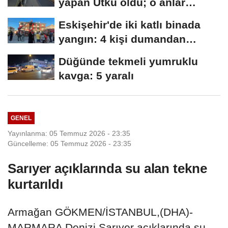
yapan Utku öldü; o anlar
kamerada
Eskişehir'de iki katlı binada
yangın: 4 kişi dumandan
etkilendi
Düğünde tekmeli yumruklu
kavga: 5 yaralı
GENEL
Yayınlanma: 05 Temmuz 2026 - 23:35
Güncelleme: 05 Temmuz 2026 - 23:35
Sarıyer açıklarında su alan tekne
kurtarıldı
Armağan GÖKMEN/İSTANBUL,(DHA)-
MARMARA Denizi Sarıyer açıklarında su