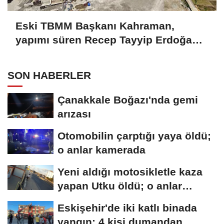
Eski TBMM Başkanı Kahraman,
yapımı süren Recep Tayyip Erdoğan
Camii'nde incelemede bulundu
SON HABERLER
Çanakkale Boğazı'nda gemi
arızası
Otomobilin çarptığı yaya öldü;
o anlar kamerada
Yeni aldığı motosikletle kaza
yapan Utku öldü; o anlar
kamerada
Eskişehir'de iki katlı binada
yangın: 4 kişi dumandan