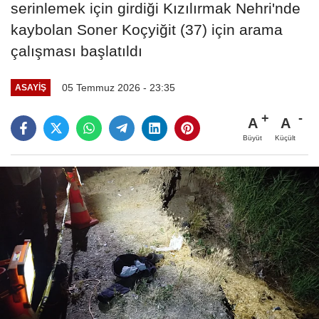
serinlemek için girdiği Kızılırmak Nehri'nde
kaybolan Soner Koçyiğit (37) için arama
çalışması başlatıldı
05 Temmuz 2026 - 23:35
ASAYIŞ
A
A
Büyüt
Küçült