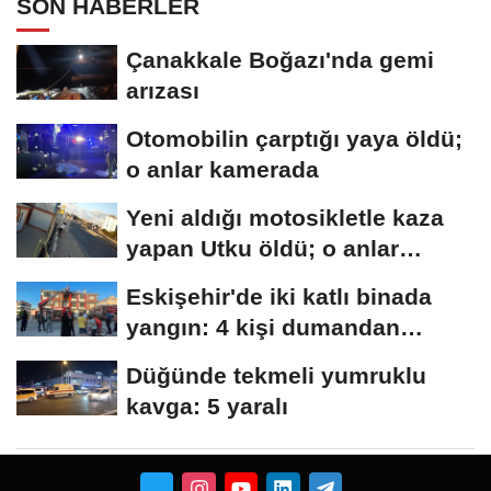
SON HABERLER
Çanakkale Boğazı'nda gemi
arızası
Otomobilin çarptığı yaya öldü;
o anlar kamerada
Yeni aldığı motosikletle kaza
yapan Utku öldü; o anlar
kamerada
Eskişehir'de iki katlı binada
yangın: 4 kişi dumandan
etkilendi
Düğünde tekmeli yumruklu
kavga: 5 yaralı