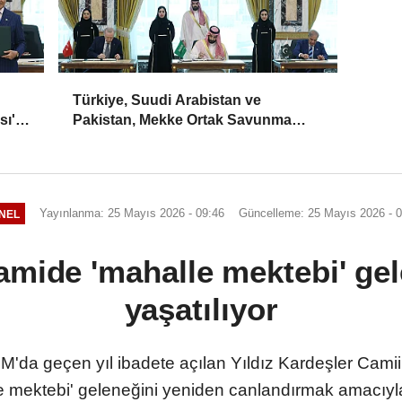
Türkiye, Suudi Arabistan ve
sı'
Pakistan, Mekke Ortak Savunma
Anlaşması'nı imzaladı
Yayınlanma: 25 Mayıs 2026 - 09:46
Güncelleme: 25 Mayıs 2026 - 0
NEL
mide 'mahalle mektebi' ge
yaşatılıyor
 geçen yıl ibadete açılan Yıldız Kardeşler Cami
 mektebi' geleneğini yeniden canlandırmak amacıyla 