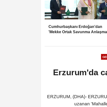
Cumhurbaşkanı Erdoğan'dan
'Mekke Ortak Savunma Anlaşma
ile ilgili açıklama
GE
Erzurum'da ca
ERZURUM, (DHA)- ERZURUM'da
uzanan 'Mahalle