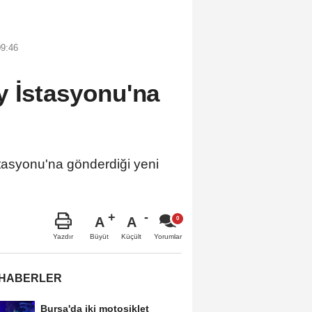
09:46
y İstasyonu'na
asyonu'na gönderdiği yeni
A
A
Büyüt
Küçült
Yazdır
Yorumlar
 HABERLER
Bursa'da iki motosiklet