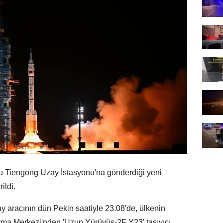
u Tiengong Uzay İstasyonu'na gönderdiği yeni
ildi.
ay aracının dün Pekin saatiyle 23.08'de, ülkenin
tma Merkezi'nden 'Uzun Yürüyüş-2F Y23' taşıyıcı