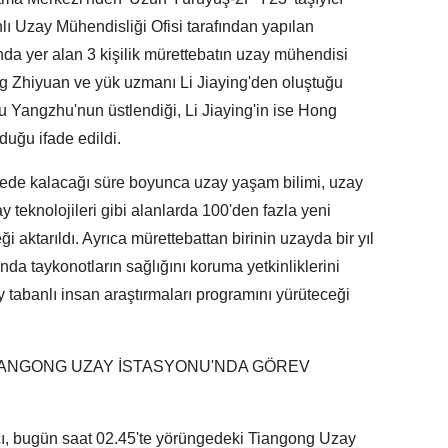
nsanlı Uzay Mühendisliği Ofisi tarafından yapılan
a yer alan 3 kişilik mürettebatın uzay mühendisi
g Zhiyuan ve yük uzmanı Li Jiaying'den oluştuğu
u Yangzhu'nun üstlendiği, Li Jiaying'in ise Hong
duğu ifade edildi.
ede kalacağı süre boyunca uzay yaşam bilimi, uzay
ay teknolojileri gibi alanlarda 100'den fazla yeni
i aktarıldı. Ayrıca mürettebattan birinin uzayda bir yıl
nda taykonotların sağlığını koruma yetkinliklerini
 tabanlı insan araştırmaları programını yürüteceği
TIANGONG UZAY İSTASYONU'NDA GÖREV
cı, bugün saat 02.45'te yörüngedeki Tiangong Uzay