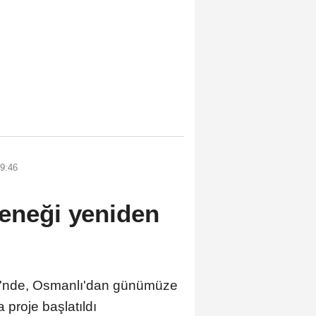
9:46
leneği yeniden
i'nde, Osmanlı'dan günümüze
proje başlatıldı