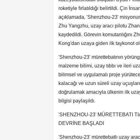
roketiyle fırlatıldığı belirtildi. Çin İ
açıklamada, 'Shenzhou-23' misyonund
Zhu Yangzhu, uzay aracı pilotu Zhan
kaydedildi. Görevin komutanlığını Zh
Kong'dan uzaya giden ilk taykonot ol
'Shenzhou-23' mürettebatının yörüng
malzeme bilimi, uzay tıbbı ve ileri uz
bilimsel ve uygulamalı proje yürüteceğ
kalacağı ve uzun süreli uzay uçuşları
doğrulamak amacıyla ülkenin ilk uzay
bilgisi paylaşıldı.
'SHENZHOU-23' MÜRETTEBATI 
DEVRİNE BAŞLADI
'Shenzhou-23' mürettebatlı uzay ara