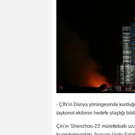
- ÇİN'in Dünya yörüngesinde kurduğ
taykonot ekibinin hedefe ulaştığı bildir
Çin'in 'Shenzhou-23' mürettebatlı uz
kuzeybatısındaki Jiuquan Uydu Fırla