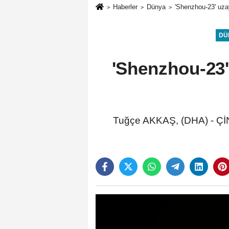
Haberler
Dünya
'Shenzhou-23' uza
DÜ
'Shenzhou-23'
Tuğçe AKKAŞ, (DHA) - ÇİN