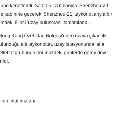
ne kenetlendi. Saat 05.13 itibarıyla 'Shenzhou-23'
e kabinine geçerek 'Shenzhou-21' taykonotlarıyla bir
hindeki 8'inci 'uzay buluşması' tamamlandı.
 Hong Kong Özel İdari Bölgesi'nden uzaya çıkan ilk
bulunduğu altı taykonotun, uzay istasyonunda 'aile
mürettebat grubunun önümüzdeki günlerde görev devir
ildi.
ın fırlatılma anı.