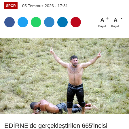
05 Temmuz 2026 - 17:31
SPOR
A
A
Büyüt
Küçült
EDİRNE'de gerçekleştirilen 665'incisi