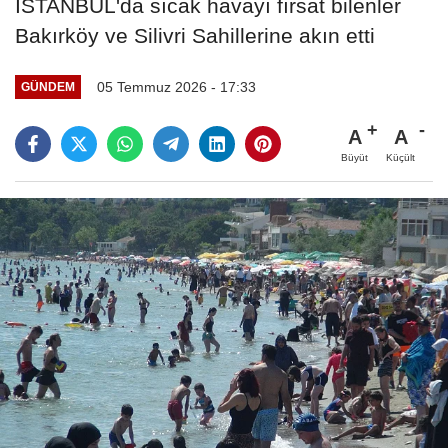
İSTANBUL'da sıcak havayı fırsat bilenler
Bakırköy ve Silivri Sahillerine akın etti
05 Temmuz 2026 - 17:33
GÜNDEM
A
A
Büyüt
Küçült