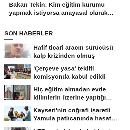
Bakan Tekin: Kim eğitim kurumu
yapmak istiyorsa anayasal olarak
bizimle birlikte çalışmak zorundadır
SON HABERLER
Hafif ticari aracın sürücüsü
kalp krizinden ölmüş
'Çerçeve yasa' teklifi
komisyonda kabul edildi
Hiç eğitim almadan evde
kilimlerin üzerine yaptığı
resimlerle sergi...
Kayseri'nin coğrafi işaretli
Yamula patlıcanında hasat
başladı