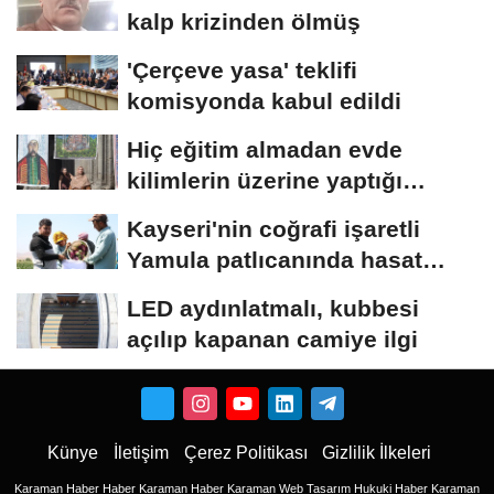
kalp krizinden ölmüş
'Çerçeve yasa' teklifi
komisyonda kabul edildi
Hiç eğitim almadan evde
kilimlerin üzerine yaptığı
resimlerle sergi...
Kayseri'nin coğrafi işaretli
Yamula patlıcanında hasat
başladı
LED aydınlatmalı, kubbesi
açılıp kapanan camiye ilgi
Künye
İletişim
Çerez Politikası
Gizlilik İlkeleri
Karaman Haber
Haber
Karaman Haber
Karaman Web Tasarım
Hukuki Haber
Karaman