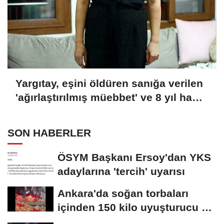
Yargıtay, eşini öldüren sanığa verilen
'ağırlaştırılmış müebbet' ve 8 yıl hapis
cezası kararını onadı
SON HABERLER
ÖSYM Başkanı Ersoy'dan YKS
adaylarına 'tercih' uyarısı
Ankara'da soğan torbaları
içinden 150 kilo uyuşturucu ele
geçirildi