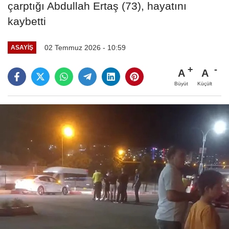
çarptığı Abdullah Ertaş (73), hayatını
kaybetti
02 Temmuz 2026 - 10:59
ASAYIŞ
A
A
Büyüt
Küçült