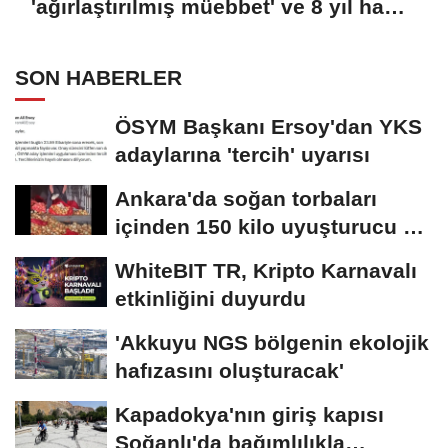
'ağırlaştırılmış müebbet' ve 8 yıl hapis
cezası kararını onadı
SON HABERLER
ÖSYM Başkanı Ersoy'dan YKS
adaylarına 'tercih' uyarısı
Ankara'da soğan torbaları
içinden 150 kilo uyuşturucu ele
geçirildi
WhiteBIT TR, Kripto Karnavalı
etkinliğini duyurdu
'Akkuyu NGS bölgenin ekolojik
hafızasını oluşturacak'
Kapadokya'nın giriş kapısı
Soğanlı'da bağımlılıkla