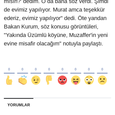
mısın?' dedim. O da bana söz verdi. Şimdi
de evimiz yapılıyor. Murat amca teşekkür
ederiz, evimiz yapılıyor" dedi. Öte yandan
Bakan Kurum, söz konusu görüntüleri,
"Yakında Üzümlü köyüne, Muzaffer'in yeni
evine misafir olacağım" notuyla paylaştı.
YORUMLAR