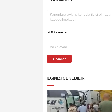
Gönder
İLGINIZI ÇEKEBILIR