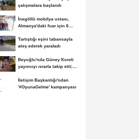
çalışmalara başlandı
İnegöllü mobilya ustası,
Almanya'daki fuar için 6
metrelik yatak...
Tartıştığı eşini tabancayla
ateş ederek yaraladı
Beyoğlu'nda Güney Koreli
yayıncıyı ısrarla takip etti;
davranışlarıyla...
İletişim Başkanlığı'ndan
'#OyunaGelme' kampanyası