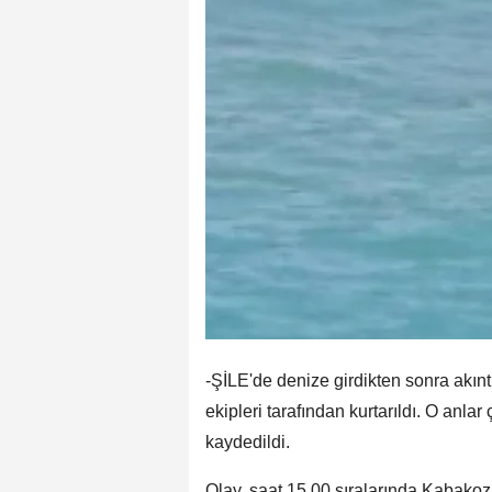
-ŞİLE'de denize girdikten sonra akınt
ekipleri tarafından kurtarıldı. O anla
kaydedildi.
Olay, saat 15.00 sıralarında Kabakoz