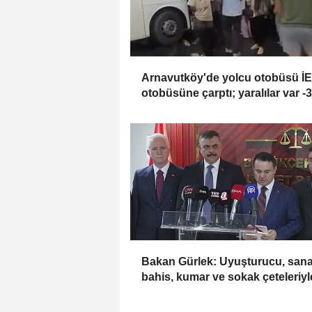
Arnavutköy'de yolcu otobüsü İ
otobüsüne çarptı; yaralılar var -
görüntü
Bakan Gürlek: Uyuşturucu, sana
bahis, kumar ve sokak çeteleriyl
mücadelede yeni bir boyuta
geçeceğiz