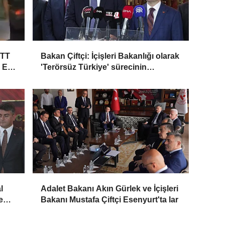
ETT
Bakan Çiftçi: İçişleri Bakanlığı olarak
3 Ek
'Terörsüz Türkiye' sürecinin
akamete uğramaması için dikkatli bir
şekilde takip ediyoruz
l
Adalet Bakanı Akın Gürlek ve İçişleri
e
Bakanı Mustafa Çiftçi Esenyurt'ta lar