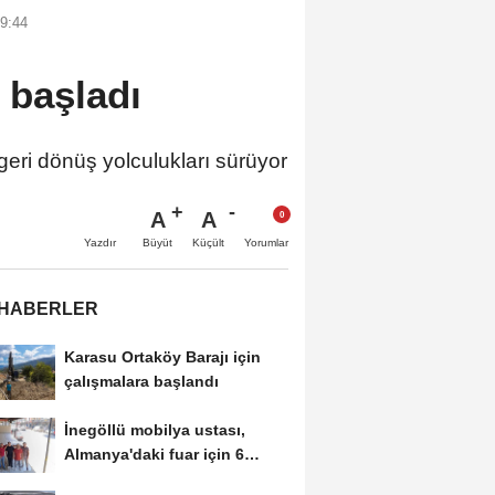
9:44
 başladı
ri dönüş yolculukları sürüyor
A
A
Büyüt
Küçült
Yazdır
Yorumlar
 HABERLER
Karasu Ortaköy Barajı için
çalışmalara başlandı
İnegöllü mobilya ustası,
Almanya'daki fuar için 6
metrelik yatak...