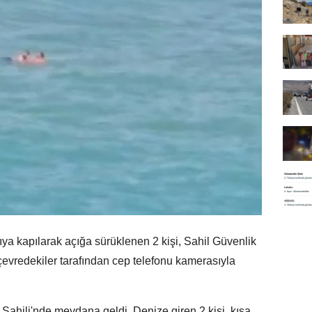
ıya kapılarak açığa sürüklenen 2 kişi, Sahil Güvenlik
r çevredekiler tarafından cep telefonu kamerasıyla
 Sahili'nde meydana geldi. Denize giren 2 kişi, kısa