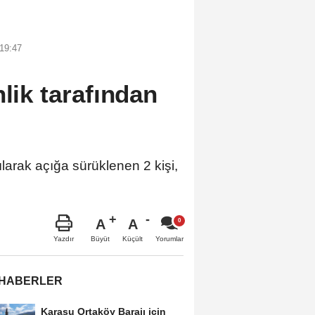
19:47
nlik tarafından
arak açığa sürüklenen 2 kişi,
A
A
Büyüt
Küçült
Yazdır
Yorumlar
 HABERLER
Karasu Ortaköy Barajı için