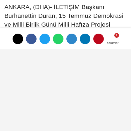
ANKARA, (DHA)- İLETİŞİM Başkanı
Burhanettin Duran, 15 Temmuz Demokrasi
ve Milli Birlik Günü Milli Hafıza Projesi
Çağrısı Yarışması'nda ödüle layık görülen
proje sahiplerini açıkladı
Yorumlar
Yorumlar
02 Temmuz 2026 - 19:22
GENEL
A
A
Büyüt
Küçült