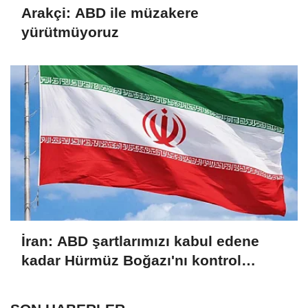
Arakçi: ABD ile müzakere
yürütmüyoruz
İran: ABD şartlarımızı kabul edene
kadar Hürmüz Boğazı'nı kontrol
altında tutacağız