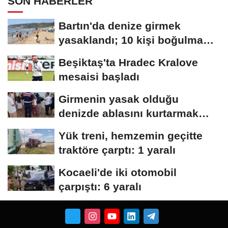
SON HABERLER
Bartın'da denize girmek
yasaklandı; 10 kişi boğulma
tehlikesi...
Beşiktaş'ta Hradec Kralove
mesaisi başladı
Girmenin yasak olduğu
denizde ablasını kurtarmak
isterken öldü
Yük treni, hemzemin geçitte
traktöre çarptı: 1 yaralı
Kocaeli'de iki otomobil
çarpıştı: 6 yaralı