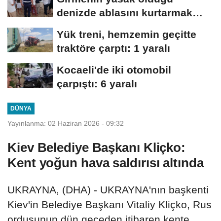
denizde ablasını kurtarmak
isterken öldü
Yük treni, hemzemin geçitte
traktöre çarptı: 1 yaralı
Kocaeli'de iki otomobil
çarpıştı: 6 yaralı
DÜNYA
Yayınlanma: 02 Haziran 2026 - 09:32
Kiev Belediye Başkanı Kliçko:
Kent yoğun hava saldırısı altında
UKRAYNA, (DHA) - UKRAYNA'nın başkenti
Kiev'in Belediye Başkanı Vitaliy Kliçko, Rus
ordusunun dün geceden itibaren kente