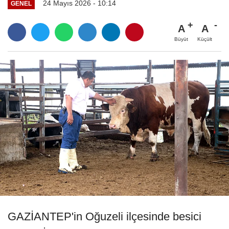
24 Mayıs 2026 - 10:14
GENEL
A
A
Büyüt
Küçült
GAZİANTEP'in Oğuzeli ilçesinde besici