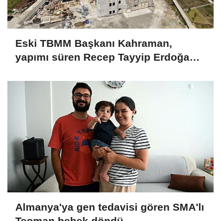
Eski TBMM Başkanı Kahraman,
yapımı süren Recep Tayyip Erdoğan
Camii'nde incelemede bulundu
Almanya'ya gen tedavisi gören SMA'lı
Teoman bebek döndü