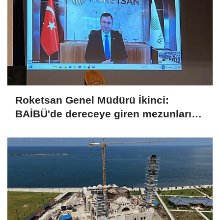
Roketsan Genel Müdürü İkinci:
BAİBÜ'de dereceye giren mezunları
işe alım sürecine dahil edeceğiz