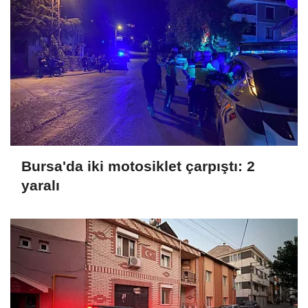
Bursa'da iki motosiklet çarpıştı: 2
yaralı