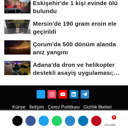
Eskişehir'de 1 kişi evinde ölü
bulundu
Mersin'de 190 gram eroin ele
geçirildi
Çorum'da 500 dönüm alanda
anız yangını
Adana'da dron ve helikopter
destekli asayiş uygulaması;
aranan 62...
Künye
İletişim
Çerez Politikası
Gizlilik İlkeleri
Karaman Haber
Haber
Karaman Haber
Karaman Web Tasarım
Hukuki Haber
Karaman
Emlak
Karaman Çiçekci
Yorumlar
Yorumlar
Yorumlar