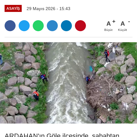
29 Mayıs 2026 - 15:43
ASAYIŞ
A
A
Büyüt
Küçült
ARDAHAN'ın Göle ilçesinde, sabahtan