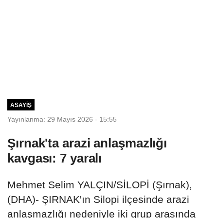
ASAYIŞ
Yayınlanma: 29 Mayıs 2026 - 15:55
Şırnak'ta arazi anlaşmazlığı
kavgası: 7 yaralı
Mehmet Selim YALÇIN/SİLOPİ (Şırnak),
(DHA)- ŞIRNAK'ın Silopi ilçesinde arazi
anlaşmazlığı nedeniyle iki grup arasında