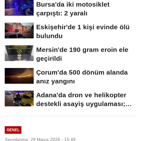
Bursa'da iki motosiklet
çarpıştı: 2 yaralı
Eskişehir'de 1 kişi evinde ölü
bulundu
Mersin'de 190 gram eroin ele
geçirildi
Çorum'da 500 dönüm alanda
anız yangını
Adana'da dron ve helikopter
destekli asayiş uygulaması;
aranan 62...
GENEL
Yayınlanma: 29 Mayıs 2026 - 15:49