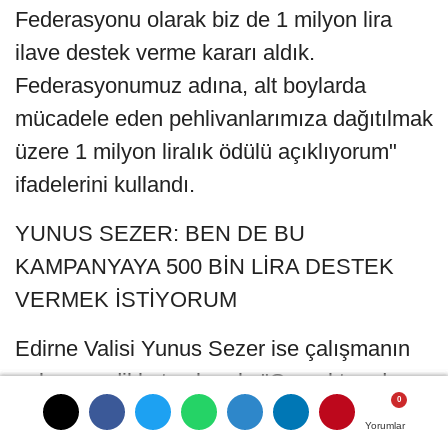
Federasyonu olarak biz de 1 milyon lira
ilave destek verme kararı aldık.
Federasyonumuz adına, alt boylarda
mücadele eden pehlivanlarımıza dağıtılmak
üzere 1 milyon liralık ödülü açıklıyorum"
ifadelerini kullandı.
YUNUS SEZER: BEN DE BU
KAMPANYAYA 500 BİN LİRA DESTEK
VERMEK İSTİYORUM
Edirne Valisi Yunus Sezer ise çalışmanın
anlamına dikkat çekerek, "Gerçekten de
bugün çok anlamlı, belki de ilk kez
Yorumlar
Yorumlar
Yorumlar
uygulanacak, genç ve yetişmekte olan