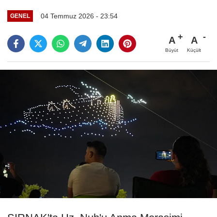
04 Temmuz 2026 - 23:54
GENEL
A
A
Büyüt
Küçült