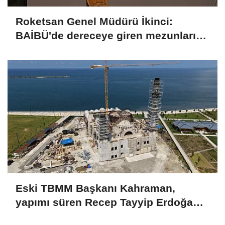
Roketsan Genel Müdürü İkinci:
BAİBÜ'de dereceye giren mezunları
işe alım sürecine dahil edeceğiz
Eski TBMM Başkanı Kahraman,
yapımı süren Recep Tayyip Erdoğan
Camii'nde incelemede bulundu