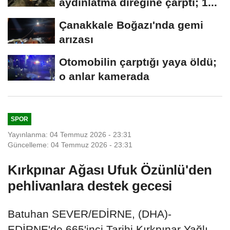
aydınlatma direğine çarptı; 1...
Çanakkale Boğazı'nda gemi
arızası
Otomobilin çarptığı yaya öldü;
o anlar kamerada
SPOR
Yayınlanma: 04 Temmuz 2026 - 23:31
Güncelleme: 04 Temmuz 2026 - 23:31
Kırkpınar Ağası Ufuk Özünlü'den
pehlivanlara destek gecesi
Batuhan SEVER/EDİRNE, (DHA)-
EDİRNE'de 665'inci Tarihi Kırkpınar Yağlı