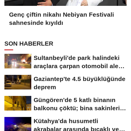
Genç çiftin nikahı Nebiyan Festivali
sahnesinde kıyıldı
SON HABERLER
Sultanbeyli'de park halindeki
araçlara çarpan otomobil alev
aldı;...
Gaziantep'te 4.5 büyüklüğünde
deprem
Güngören'de 5 katlı binanın
balkonu çöktü; bina sakinleri
tahliye...
Kütahya'da husumetli
akrabalar arasında bıçaklı ve