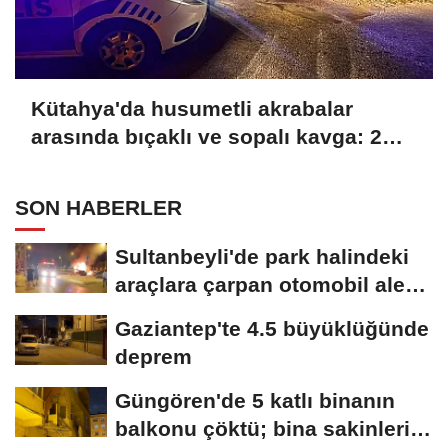
Kütahya'da husumetli akrabalar
arasında bıçaklı ve sopalı kavga: 2
yaralı
SON HABERLER
Sultanbeyli'de park halindeki
araçlara çarpan otomobil alev
aldı;...
Gaziantep'te 4.5 büyüklüğünde
deprem
Güngören'de 5 katlı binanın
balkonu çöktü; bina sakinleri