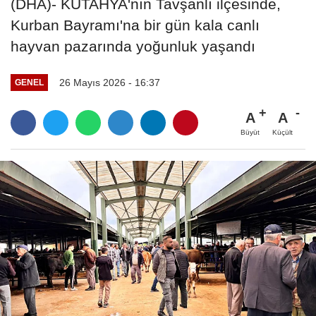
(DHA)- KÜTAHYA'nın Tavşanlı ilçesinde,
Kurban Bayramı'na bir gün kala canlı
hayvan pazarında yoğunluk yaşandı
26 Mayıs 2026 - 16:37
GENEL
A
A
Büyüt
Küçült