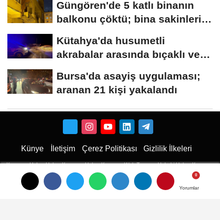
Güngören'de 5 katlı binanın
balkonu çöktü; bina sakinleri
tahliye...
Kütahya'da husumetli
akrabalar arasında bıçaklı ve
sopalı kavga:...
Bursa'da asayiş uygulaması;
aranan 21 kişi yakalandı
Künye
İletişim
Çerez Politikası
Gizlilik İlkeleri
Karaman Haber
Haber
Karaman Haber
Karaman Web Tasarım
Hukuki Haber
Karaman
Emlak
Karaman Çiçekci
Haber
Yorumlar
Yorumlar
Yorumlar
haberler