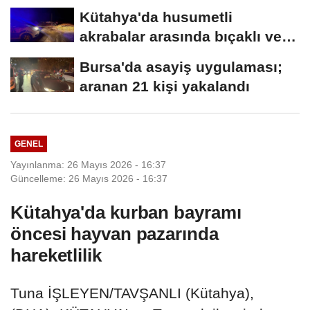
tahliye...
Kütahya'da husumetli
akrabalar arasında bıçaklı ve
sopalı kavga:...
Bursa'da asayiş uygulaması;
aranan 21 kişi yakalandı
GENEL
Yayınlanma: 26 Mayıs 2026 - 16:37
Güncelleme: 26 Mayıs 2026 - 16:37
Kütahya'da kurban bayramı
öncesi hayvan pazarında
hareketlilik
Tuna İŞLEYEN/TAVŞANLI (Kütahya),