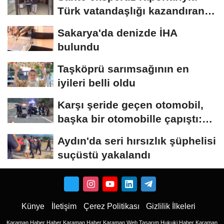
Türk vatandaşlığı kazandıran
suç...
Sakarya'da denizde İHA
bulundu
Taşköprü sarımsağının en
iyileri belli oldu
Karşı şeride geçen otomobil,
başka bir otomobille çapıştı:
1...
Aydın'da seri hırsızlık şüphelisi
suçüstü yakalandı
Künye
İletişim
Çerez Politikası
Gizlilik İlkeleri
Karaman Haber
Haber
Karaman Haber
Karaman Web Tasarım
Hukuki Haber
Karaman