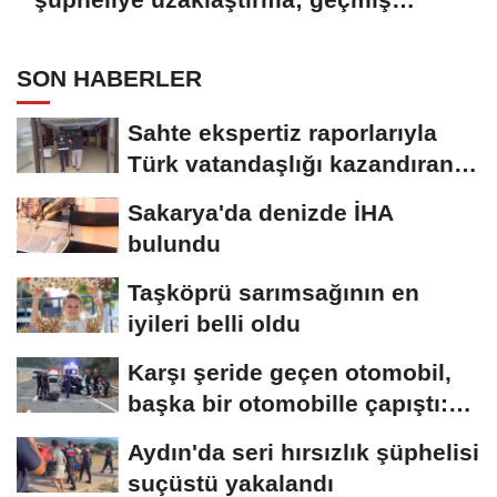
yıllardaki darp görüntüleri ortaya çıktı
SON HABERLER
Sahte ekspertiz raporlarıyla
Türk vatandaşlığı kazandıran
suç...
Sakarya'da denizde İHA
bulundu
Taşköprü sarımsağının en
iyileri belli oldu
Karşı şeride geçen otomobil,
başka bir otomobille çapıştı:
1...
Aydın'da seri hırsızlık şüphelisi
suçüstü yakalandı