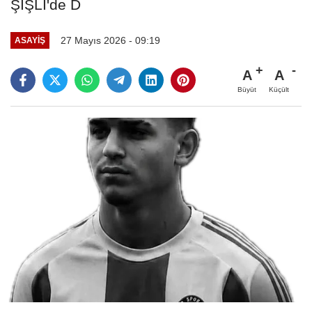
ŞİŞLİ'de D
27 Mayıs 2026 - 09:19
ASAYIŞ
A
A
Büyüt
Küçült