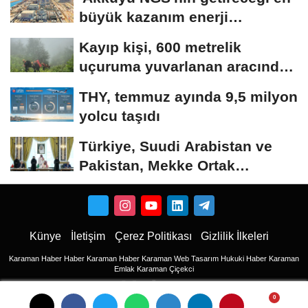
büyük kazanım enerji
maliyetlerindeki...
Kayıp kişi, 600 metrelik
uçuruma yuvarlanan aracında
ölü bulundu
THY, temmuz ayında 9,5 milyon
yolcu taşıdı
Türkiye, Suudi Arabistan ve
Pakistan, Mekke Ortak
Savunma Anlaşması'nı...
Künye
İletişim
Çerez Politikası
Gizlilik İlkeleri
Karaman Haber
Haber
Karaman Haber
Karaman Web Tasarım
Hukuki Haber
Karaman
Emlak
Karaman Çiçekci
Haber