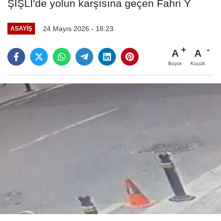
ŞİŞLİ'de yolun karşısına geçen Fahri Y
24 Mayıs 2026 - 18:23
ASAYIŞ
A
A
Büyüt
Küçült