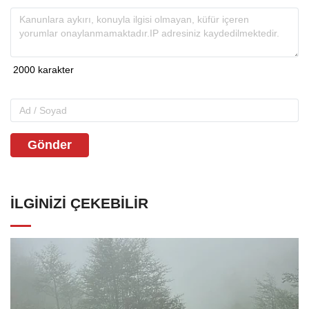
Gönder
İLGINIZI ÇEKEBILIR