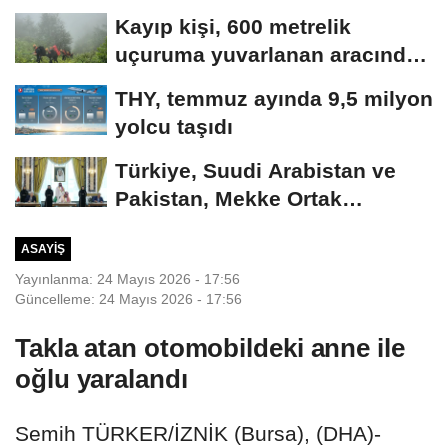
maliyetlerindeki...
Kayıp kişi, 600 metrelik
uçuruma yuvarlanan aracında
ölü bulundu
THY, temmuz ayında 9,5 milyon
yolcu taşıdı
Türkiye, Suudi Arabistan ve
Pakistan, Mekke Ortak
Savunma Anlaşması'nı...
ASAYIŞ
Yayınlanma: 24 Mayıs 2026 - 17:56
Güncelleme: 24 Mayıs 2026 - 17:56
Takla atan otomobildeki anne ile
oğlu yaralandı
Semih TÜRKER/İZNİK (Bursa), (DHA)-