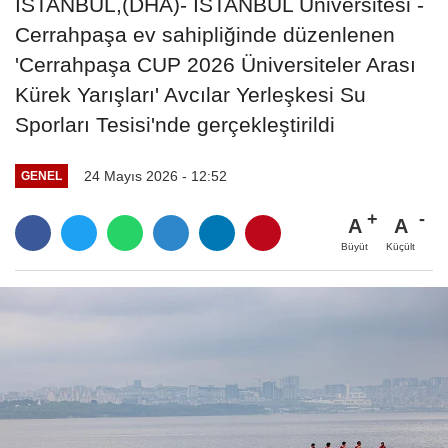
İSTANBUL,(DHA)- İSTANBUL Üniversitesi -
Cerrahpaşa ev sahipliğinde düzenlenen
'Cerrahpaşa CUP 2026 Üniversiteler Arası
Kürek Yarışları' Avcılar Yerleşkesi Su
Sporları Tesisi'nde gerçekleştirildi
24 Mayıs 2026 - 12:52
GENEL
A
A
Büyüt
Küçült