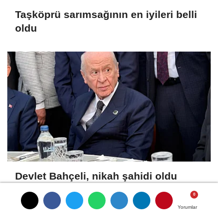
Taşköprü sarımsağının en iyileri belli
oldu
Devlet Bahçeli, nikah şahidi oldu
Yorumlar
Yorumlar
Yorumlar