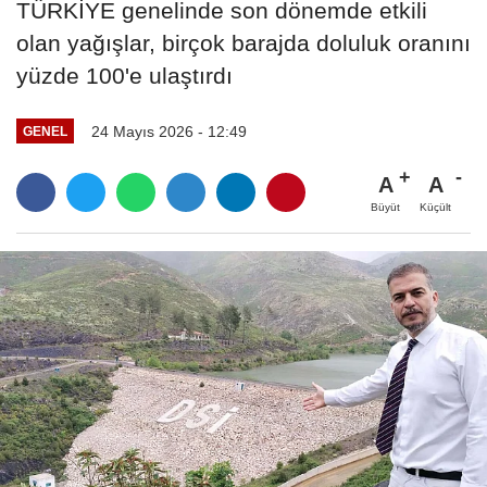
TÜRKİYE genelinde son dönemde etkili
olan yağışlar, birçok barajda doluluk oranını
yüzde 100'e ulaştırdı
24 Mayıs 2026 - 12:49
GENEL
A
A
Büyüt
Küçült