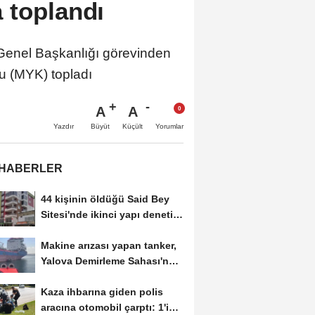
 toplandı
el Başkanlığı görevinden
u (MYK) topladı
A
A
Büyüt
Küçült
Yazdır
Yorumlar
 HABERLER
44 kişinin öldüğü Said Bey
Sitesi'nde ikinci yapı denetim
şirketinin...
Makine arızası yapan tanker,
Yalova Demirleme Sahası'na
alındı
Kaza ihbarına giden polis
aracına otomobil çarptı: 1'i