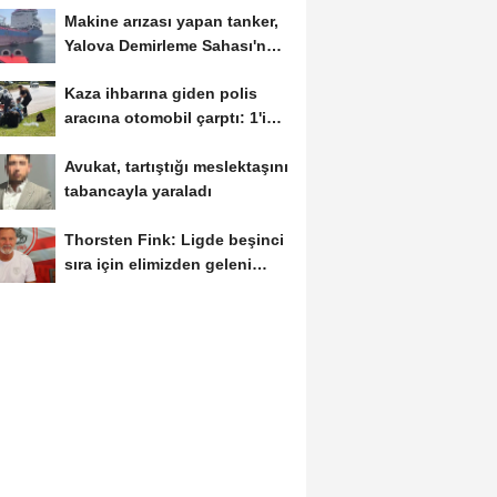
Makine arızası yapan tanker,
Yalova Demirleme Sahası'na
alındı
Kaza ihbarına giden polis
aracına otomobil çarptı: 1'i
polis,...
Avukat, tartıştığı meslektaşını
tabancayla yaraladı
Thorsten Fink: Ligde beşinci
sıra için elimizden geleni
yapacağız