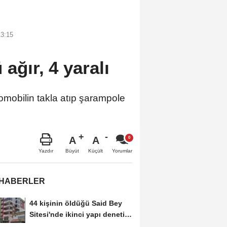
13:15
ağır, 4 yaralı
omobilin takla atıp şarampole
A
A
Büyüt
Küçült
Yazdır
Yorumlar
 HABERLER
44 kişinin öldüğü Said Bey
Sitesi'nde ikinci yapı denetim
şirketinin...