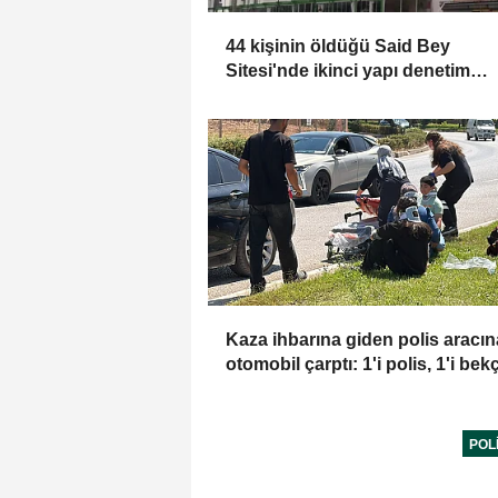
44 kişinin öldüğü Said Bey
Sitesi'nde ikinci yapı denetim
şirketinin 3 yetkilisine dava
Kaza ihbarına giden polis aracın
otomobil çarptı: 1'i polis, 1'i bekç
yaralı
POL