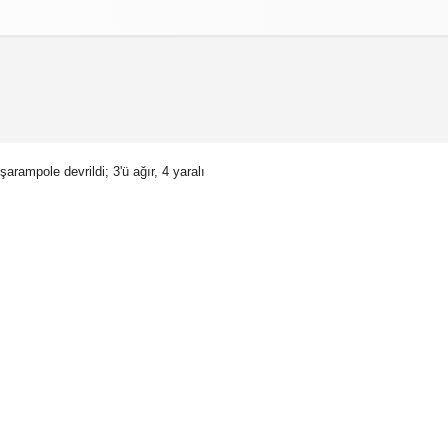
izlilik İlkeleri
şarampole devrildi; 3'ü ağır, 4 yaralı