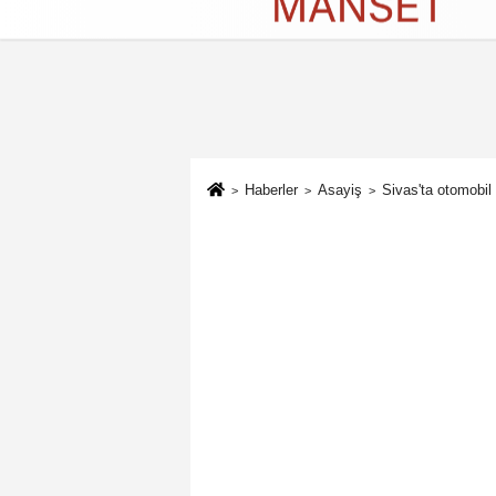
Künye
İletişim
Çerez Politikası
G
Haberler
Asayiş
Sivas'ta otomobil 