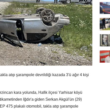
akla atıp şarampole devrildiği kazada 3'ü ağır 4 kişi
rzincan kara yolunda, Hafik ilçesi Yarhisar köyü
tikametinden Iğdır'a giden Serkan Akgül'ün (29)
 EP 475 plakalı otomobil, takla atıp şarampole