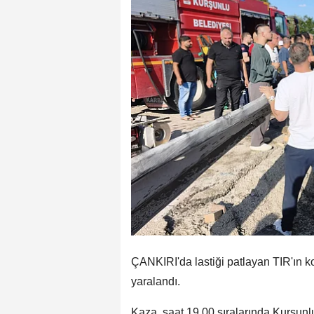
ÇANKIRI'da lastiği patlayan TIR'ın ko
yaralandı.
Kaza, saat 19.00 sıralarında Kurşunl