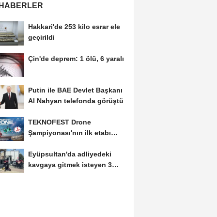
 HABERLER
Hakkari'de 253 kilo esrar ele
geçirildi
Çin'de deprem: 1 ölü, 6 yaralı
Putin ile BAE Devlet Başkanı
Al Nahyan telefonda görüştü
TEKNOFEST Drone
Şampiyonası'nın ilk etabı
Şırnak'ta düzenlenecek
Eyüpsultan'da adliyedeki
kavgaya gitmek isteyen 3
silahlı şüpheli...