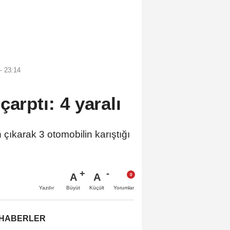
- 23:14
çarptı: 4 yaralı
ıkarak 3 otomobilin karıştığı
A
A
Büyüt
Küçült
Yazdır
Yorumlar
 HABERLER