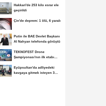
Hakkari'de 253 kilo esrar ele
geçirildi
Çin'de deprem: 1 ölü, 6 yaralı
Putin ile BAE Devlet Başkanı
Al Nahyan telefonda görüştü
TEKNOFEST Drone
Şampiyonası'nın ilk etabı
Şırnak'ta düzenlenecek
Eyüpsultan'da adliyedeki
kavgaya gitmek isteyen 3
silahlı şüpheli...