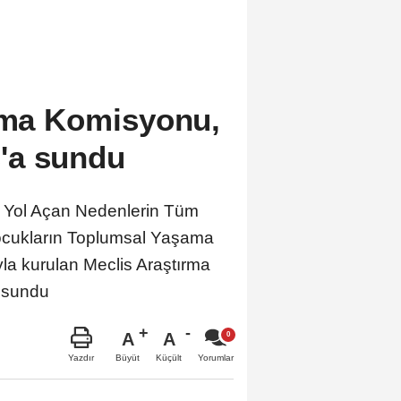
ırma Komisyonu,
'a sundu
Yol Açan Nedenlerin Tüm
 Çocukların Toplumsal Yaşama
yla kurulan Meclis Araştırma
 sundu
A
A
Büyüt
Küçült
Yazdır
Yorumlar