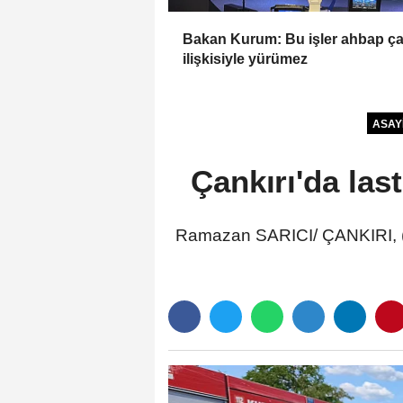
Bakan Kurum: Bu işler ahbap ç
ilişkisiyle yürümez
ASAY
Çankırı'da last
Ramazan SARICI/ ÇANKIRI, (DH