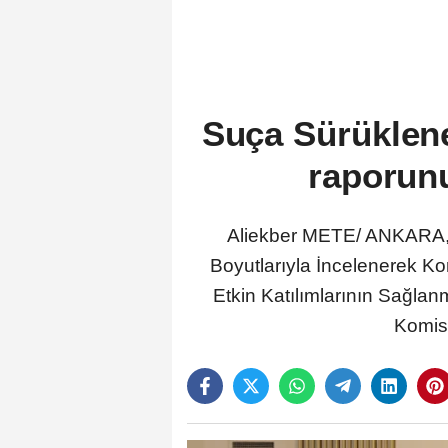
Suça Sürüklene
raporun
Aliekber METE/ ANKARA,
Boyutlarıyla İncelenerek Ko
Etkin Katılımlarının Sağlan
Komis