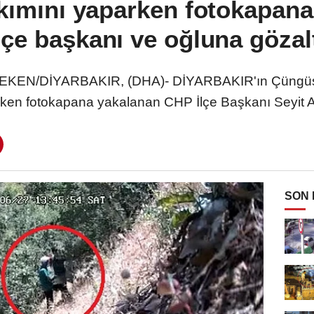
akımını yaparken fotokapan
lçe başkanı ve oğluna gözal
n EKEN/DİYARBAKIR, (DHA)- DİYARBAKIR'ın Çüngüş ilç
ken fotokapana yakalanan CHP İlçe Başkanı Seyit A
SON