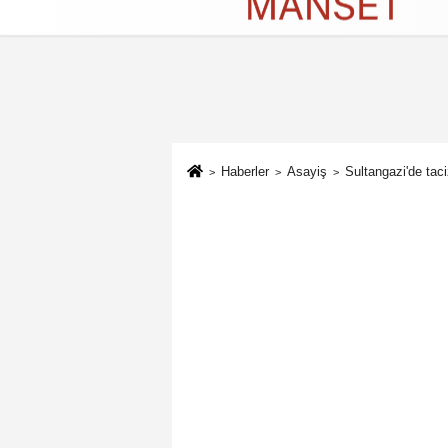
Künye
İletişim
Çerez Politikası
G
Haberler
Asayiş
Sultangazi'de taci