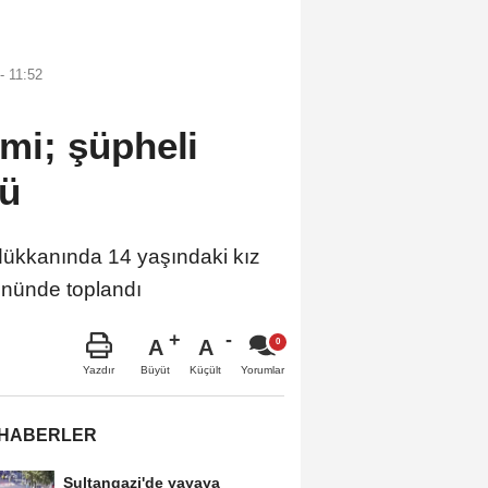
- 11:52
imi; şüpheli
tü
kkanında 14 yaşındaki kız
 önünde toplandı
A
A
Büyüt
Küçült
Yazdır
Yorumlar
 HABERLER
Sultangazi'de yayaya