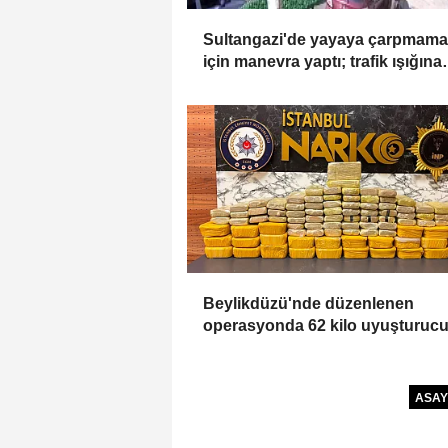
Sultangazi'de yayaya çarpmam
için manevra yaptı; trafik ışığına
çarptı
Beylikdüzü'nde düzenlenen
operasyonda 62 kilo uyuşturuc
madde ele geçirildi
ASAY