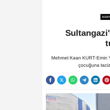
ASAY
Sultangazi'
t
Mehmet Kaan KURT-Emin YE
çocuğuna tacizd