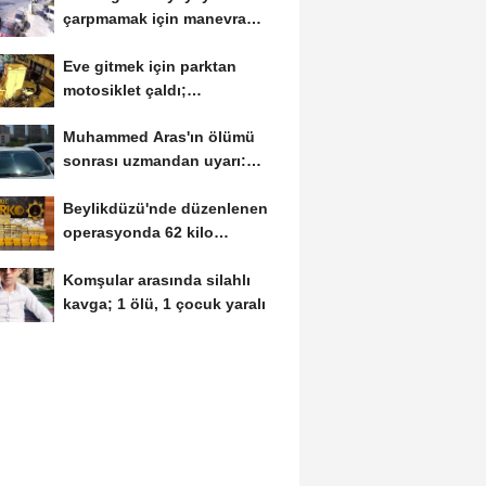
çarpmamak için manevra
yaptı; trafik ışığına...
Eve gitmek için parktan
motosiklet çaldı;
'alkollüydüm,
Muhammed Aras'ın ölümü
hatırlamıyorum'...
sonrası uzmandan uyarı:
Camlar açık...
Beylikdüzü'nde düzenlenen
operasyonda 62 kilo
uyuşturucu madde...
Komşular arasında silahlı
kavga; 1 ölü, 1 çocuk yaralı