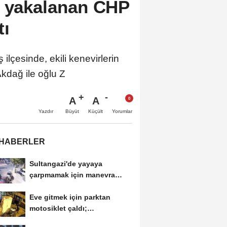
a yakalanan CHP
tı
esinde, ekili kenevirlerin
kdağ ile oğlu Z
A
A
Büyüt
Küçült
Yazdır
Yorumlar
 HABERLER
Sultangazi'de yayaya
çarpmamak için manevra
yaptı; trafik ışığına...
Eve gitmek için parktan
motosiklet çaldı;
'alkollüydüm,