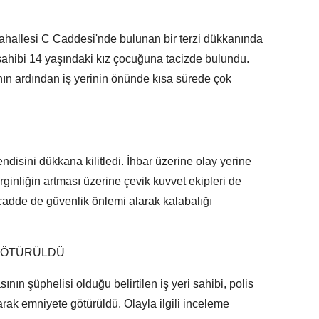
 Mahallesi C Caddesi'nde bulunan bir terzi dükkanında
 sahibi 14 yaşındaki kız çocuğuna tacizde bulundu.
n ardından iş yerinin önünde kısa sürede çok
ndisini dükkana kilitledi. İhbar üzerine olay yerine
rginliğin artması üzerine çevik kuvvet ekipleri de
, cadde de güvenlik önlemi alarak kalabalığı
 GÖTÜRÜLDÜ
ının şüphelisi olduğu belirtilen iş yeri sahibi, polis
arak emniyete götürüldü. Olayla ilgili inceleme