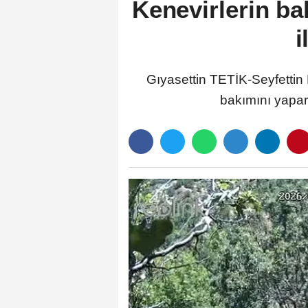
Kenevirlerin b
i
Gıyasettin TETİK-Seyfetti
bakımını yapar