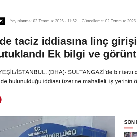
Yayınlanma: 02 Temmuz 2026 - 11:52
Güncelleme: 02 Temmuz 2026 
IŞ
de taciz iddiasına linç giriş
utuklandı Ek bilgi ve görün
ŞİL/İSTANBUL, (DHA)- SULTANGAZİ'de bir terzi dü
e bulunulduğu iddiası üzerine mahalleli, iş yerinin
SON