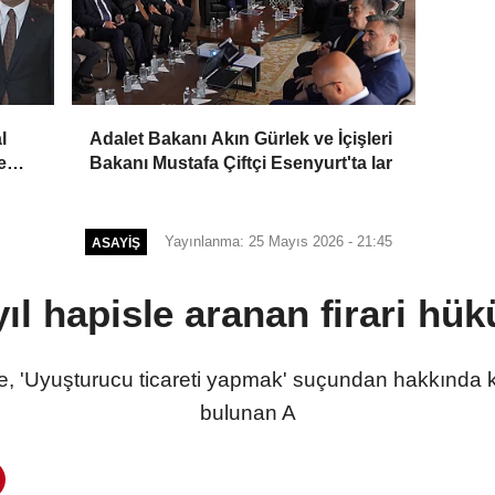
l
Adalet Bakanı Akın Gürlek ve İçişleri
e
Bakanı Mustafa Çiftçi Esenyurt'ta lar
Yayınlanma: 25 Mayıs 2026 - 21:45
ASAYIŞ
yıl hapisle aranan firari hü
'Uyuşturucu ticareti yapmak' suçundan hakkında ke
bulunan A