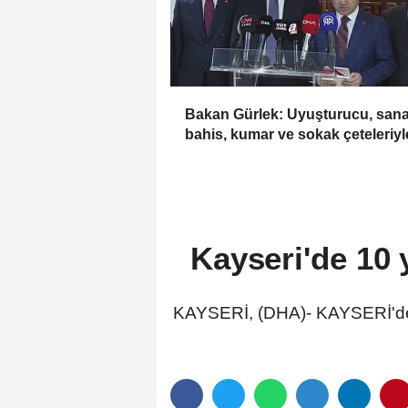
Bakan Gürlek: Uyuşturucu, sana
bahis, kumar ve sokak çeteleriyl
mücadelede yeni bir boyuta
geçeceğiz
Kayseri'de 10 
KAYSERİ, (DHA)- KAYSERİ'de, 