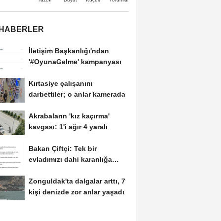
 HABERLER
İletişim Başkanlığı'ndan
'#OyunaGelme' kampanyası
Kırtasiye çalışanını
darbettiler; o anlar kamerada
Akrabaların 'kız kaçırma'
kavgası: 1'i ağır 4 yaralı
Bakan Çiftçi: Tek bir
evladımızı dahi karanlığa
bırakmayacağız
Zonguldak'ta dalgalar arttı, 7
kişi denizde zor anlar yaşadı