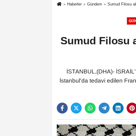
Haberler
Gündem
Sumud Filosu akt
GÜ
Sumud Filosu ak
İSTANBUL,(DHA)- İSRAİL'in
İstanbul'da tedavi edilen Fra