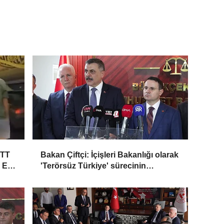
ETT
Bakan Çiftçi: İçişleri Bakanlığı olarak
3 Ek
'Terörsüz Türkiye' sürecinin
akamete uğramaması için dikkatli bir
şekilde takip ediyoruz