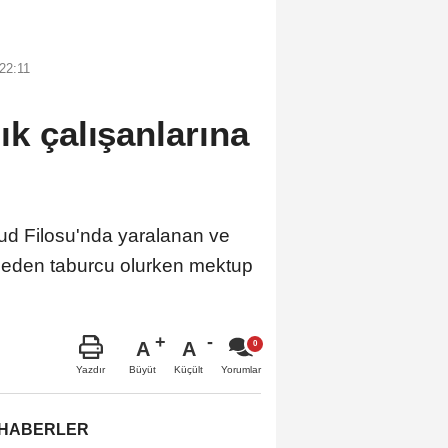
22:11
ık çalışanlarına
ud Filosu'nda yaralanan ve
taneden taburcu olurken mektup
A
A
Büyüt
Küçült
Yazdır
Yorumlar
 HABERLER