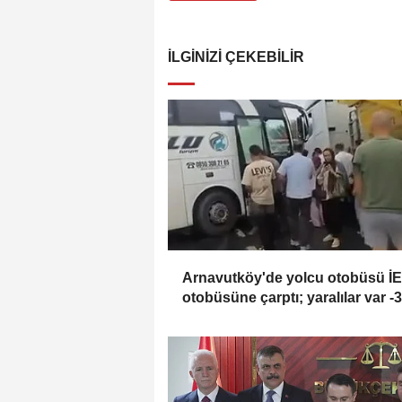
İLGINIZI ÇEKEBILIR
Arnavutköy'de yolcu otobüsü İ
otobüsüne çarptı; yaralılar var -
görüntü